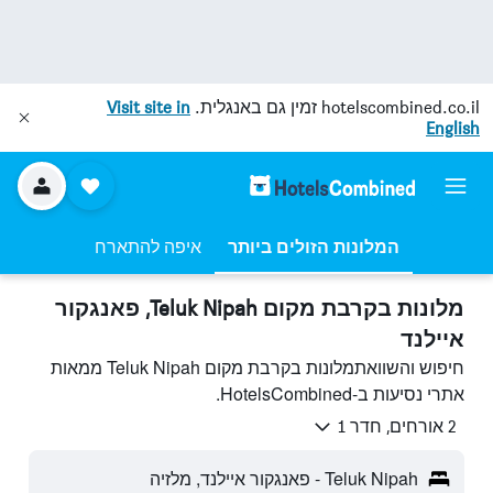
hotelscombined.co.il
זמין גם באנגלית.
Visit site in
English
המלונות הזולים ביותר
איפה להתארח
מלונות בקרבת מקום Teluk Nipah, פאנגקור
איילנד
חיפוש והשוואתמלונות בקרבת מקום Teluk Nipah ממאות
אתרי נסיעות ב-HotelsCombined.
2 אורחים, חדר 1
Teluk Nipah - פאנגקור איילנד, מלזיה