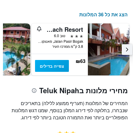
הצג את כל 36 המלונות
Hornbillbay Beach Resort
3 כוכבים
טוב 6.0
Jalan Pasir Bogak, פאנגקור איילנד, מלזיה
3.8 ק״מ ממרכז העיר
₪63
צפייה בדילים
מחירי מלונות בTeluk Nipah
המחירים של המלונות (תעריף ממוצע ללילה) בתאריכים
שנבחרו, בחלוקה לפי דירוג המלון בנוסף, שמנו דגש המלונות
הפופולריים ביותר ואת התמורה הטובה ביותר לפי דירוג.