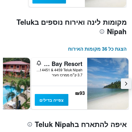
מקומות לינה ואירוח נוספים בTeluk
Nipah
הצגת כל 36 מקומות האירוח
Pangkor Palm Bay Resort
Lot 4451 & 4459 Teluk Nipah, פאנגקור איילנד, מלזיה
3.7 ק״מ ממרכז העיר
₪93
צפייה בדילים
איפה להתארח בTeluk Nipah