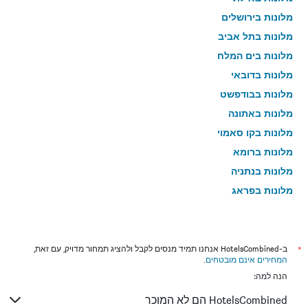
מלונות בירושלים
מלונות בתל אביב
מלונות בים המלח
מלונות בדובאי
מלונות בבודפשט
מלונות באתונה
מלונות בקו סאמוי
מלונות ברומא
מלונות בנתניה
מלונות בפראג
מלונות בטבריה
מלונות בטוקיו
מלונות בניו יורק
*
ב-HotelsCombined אנחנו תמיד מנסים לקבל ולהציג תמחור מדויק, עם זאת,
המחירים אינם מובטחים
.
מלונות בבנגקוק
הנה למה:
מלונות בלונדון
HotelsCombined הם לא המוכר
מלונות בבוקרשט