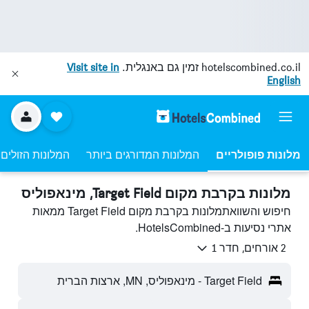
hotelscombined.co.il
זמין גם באנגלית.
Visit site in
English
מלונות פופולריים
המלונות המדורגים ביותר
המלונות הזולים 
מלונות בקרבת מקום Target Field, מינאפוליס
חיפוש והשוואתמלונות בקרבת מקום Target Field ממאות
אתרי נסיעות ב-HotelsCombined.
2 אורחים, חדר 1
Target Field - מינאפוליס, MN, ארצות הברית