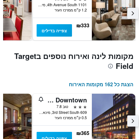
1101 4th Avenue South, מינאפוליס, MN, ארצות הברית
1.2 ק״מ ממרכז העיר
₪333
צפייה בדילים
מקומות לינה ואירוח נוספים בTarget
Field
הצגת כל 162 מקומות האירוח
Radisson RED Minneapolis Downtown
3 כוכבים
טוב 7.8
609 3rd Street South, מינאפוליס, MN, ארצות הברית
0.5 ק״מ ממרכז העיר
₪365
צפייה בדילים