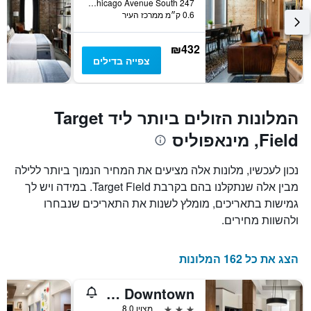
247 Chicago Avenue South, מינאפוליס, MN, ארצות הברית
0.6 ק״מ ממרכז העיר
₪432
צפייה בדילים
המלונות הזולים ביותר ליד Target
Field, מינאפוליס
נכון לעכשיו, מלונות אלה מציעים את המחיר הנמוך ביותר ללילה
מבין אלה שנתקלנו בהם בקרבת Target Field. במידה ויש לך
גמישות בתאריכים, מומלץ לשנות את התאריכים שנבחרו
ולהשוות מחירים.
הצג את כל 162 המלונות
Hilton Garden Inn Minneapolis Downtown
3 כוכבים
מצוין 8.0