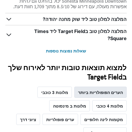
Sonesta Minneapolis Downtown יכול בהחלט גם להיות
אפשרות מעולה, עם דירוג של 8.3/10 מתוך 1,709 חוות דעת.
המלצה למלון טוב ליד שוק מחנה יהודה?
המלצה למלון טוב בTarget Field ליד Times
Square?
שאלות נפוצות נוספות
למצוא תוצאות טובות יותר לאירוח שלך
בTarget Field
הערים הפופולריות ביותר
מלונות 3 כוכבי
מלונות 4 כוכבי
מלונות ב מינסוטה
מקומות לינה חלופיים
ערים פופולריות
ציוני דרך