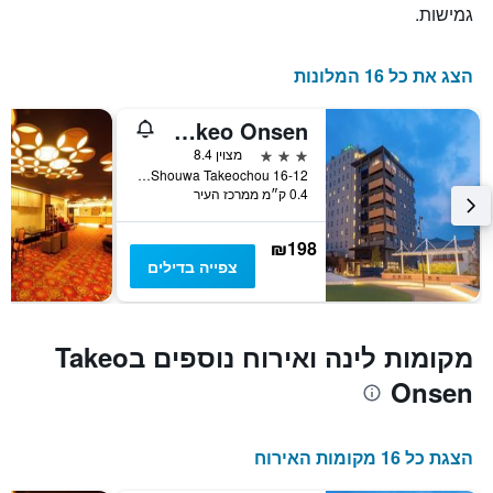
גמישות.
הצג את כל 16 המלונות
Central Hotel Takeo Onsen
3 כוכבים
מצוין 8.4
16-12 Shouwa Takeochou, טאקאו, יפן
0.4 ק״מ ממרכז העיר
₪198
צפייה בדילים
מקומות לינה ואירוח נוספים בTakeo
Onsen
הצגת כל 16 מקומות האירוח