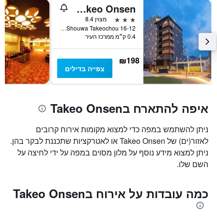
Central Hotel Takeo Onsen
3 כוכבים
מצוין 8.4
16-12 Shouwa Takeochou, טאקאו, יפן
0.4 ק״מ ממרכז העיר
₪198
צפייה בדילים
איפה להתארח בTakeo Onsen
ניתן להשתמש במפה כדי למצוא מקומות אירוח קרובים
לאזור(ים) של Takeo Onsen או לאטרקציות שתכננת לבקר בהן.
ניתן למצוא מידע נוסף על מלון מסוים במפה על ידי לחיצה על
השם שלו.
כמה עובדות על אירוח בTakeo Onsen