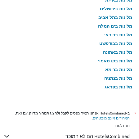
מלונות בירושלים
מלונות בתל אביב
מלונות בים המלח
מלונות בדובאי
מלונות בבודפשט
מלונות באתונה
מלונות בקו סאמוי
מלונות ברומא
מלונות בנתניה
מלונות בפראג
מלונות בטבריה
מלונות בטוקיו
מלונות בניו יורק
*
ב-HotelsCombined אנחנו תמיד מנסים לקבל ולהציג תמחור מדויק, עם זאת,
המחירים אינם מובטחים
.
מלונות בבנגקוק
הנה למה:
מלונות בלונדון
HotelsCombined הם לא המוכר
מלונות בבוקרשט