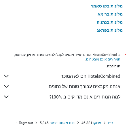
מלונות בקו סאמוי
מלונות ברומא
מלונות בנתניה
מלונות בפראג
מלונות בטבריה
מלונות בטוקיו
מלונות בניו יורק
*
ב-HotelsCombined אנחנו תמיד מנסים לקבל ולהציג תמחור מדויק, עם זאת,
המחירים אינם מובטחים
.
מלונות בבנגקוק
הנה למה:
מלונות בלונדון
HotelsCombined הם לא המוכר
מלונות בבוקרשט
מלונות בפאפוס
אנחנו מקבצים עבורך טונות של נתונים
מלונות בלימסול
למה המחירים אינם מדויקים ב 100%?
מלונות בפאטונג
מלונות בפריז
מלונות בוינה
בית
מרוקו
46,321
סוס-מאסה-דרעה
5,346
Tagmout
1
מלונות בטביליסי