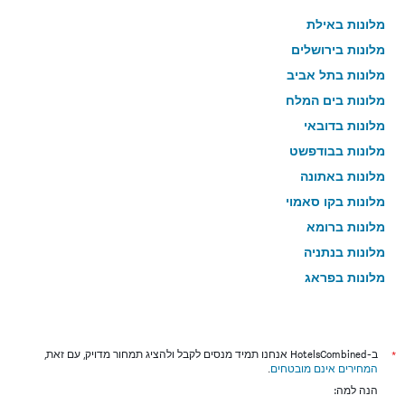
מלונות באילת
מלונות בירושלים
מלונות בתל אביב
מלונות בים המלח
מלונות בדובאי
מלונות בבודפשט
מלונות באתונה
מלונות בקו סאמוי
מלונות ברומא
מלונות בנתניה
מלונות בפראג
מלונות בטבריה
מלונות בטוקיו
מלונות בניו יורק
*
ב-HotelsCombined אנחנו תמיד מנסים לקבל ולהציג תמחור מדויק, עם זאת,
המחירים אינם מובטחים
.
מלונות בבנגקוק
הנה למה:
מלונות בלונדון