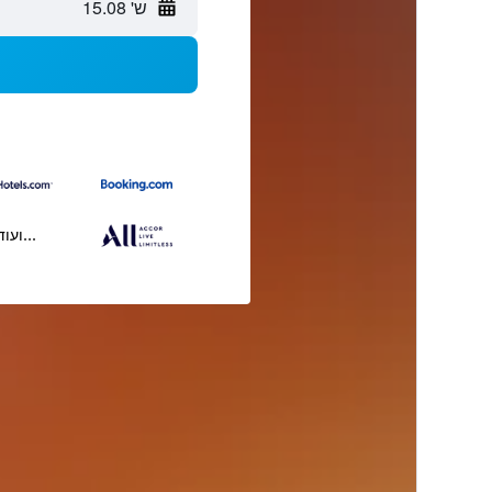
ש' 15.08
...ועוד