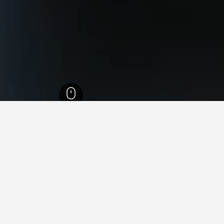
199,
צפון פלורידה
71,241
ג'קסונוויל
1,418
Southside
מרכז העיר סנט ג'
ותר ליד מרכז העיר סנט ג'ון, ג'ק
ות הזולים ביותר הזמינים בקרבת מרכז העיר סנט ג'ון בתאריכים שנבח
חירים מול תאריכים אחרים.