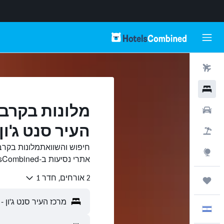
טיסות
מלונות
מלונות בקרב
רכבים
העיר סנט ג'ון,
חבילות
חיפוש והשוואתמלונות בקרב
Explore
אתרי נסיעות ב-HotelsCombined.
2 אורחים, חדר 1
טיולים ונסיעות
עִבְרִית