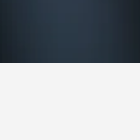
ון
סונוויל
רו. אם יש לך גמישות בתאריכי היציאה או