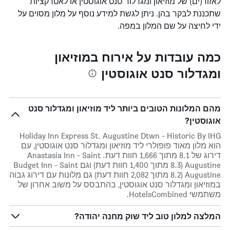
לאזור(ים) של מוזיאון ומגדלור סנט אוגוסטין או לאטרקציות
שתכננת לבקר בהן. ניתן לגשת למידע נוסף על מלון מסוים על
ידי לחיצה על שם המלון במפה.
כמה עובדות על אירוח במוזיאון
ומגדלור סנט אוגוסטין
מהם המלונות הטובים ביותר ליד מוזיאון ומגדלור סנט
אוגוסטין?
Holiday Inn Express St. Augustine Dtwn - Historic By IHG
הוא מלון מאוד פופולרי ליד מוזיאון ומגדלור סנט אוגוסטין, עם
דירוג של 8.1 מתוך 1,666 חוות דעת. Anastasia Inn - Saint
Augustine (8.3 מתוך 1,400 חוות דעת) וגם Budget Inn - Saint
Augustine (8.2 מתוך 2,082 חוות דעת) גם מלונות עם דירוג גבוה
במוזיאון ומגדלור סנט אוגוסטין, בהתבסס על משוב אחרון של
משתמשי HotelsCombined.
המלצה למלון טוב ליד שוק מחנה יהודה?