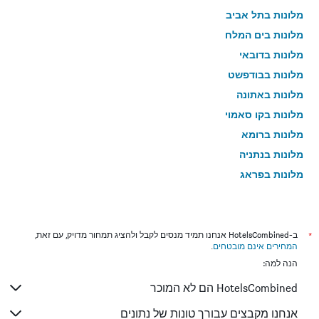
מלונות בתל אביב
מלונות בים המלח
מלונות בדובאי
מלונות בבודפשט
מלונות באתונה
מלונות בקו סאמוי
מלונות ברומא
מלונות בנתניה
מלונות בפראג
מלונות בטבריה
מלונות בטוקיו
מלונות בניו יורק
*
ב-HotelsCombined אנחנו תמיד מנסים לקבל ולהציג תמחור מדויק, עם זאת,
המחירים אינם מובטחים
.
מלונות בבנגקוק
הנה למה:
מלונות בלונדון
HotelsCombined הם לא המוכר
מלונות בבוקרשט
מלונות בפאפוס
אנחנו מקבצים עבורך טונות של נתונים