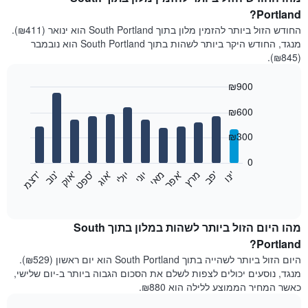
Portland?
החודש הזול ביותר להזמין מלון בתוך South Portland הוא ינואר (₪411).
מנגד, החודש היקר ביותר לשהות בתוך South Portland הוא נובמבר
(₪845).
₪900
Bar
Chart
₪600
graphic.
chart
with
12
₪300
bars.
0
התרשים
'
'
מרץ
'
מאי
יוני
יולי
'
'
'
'
'
י
נ
ו
פ
ב​​​​​​​
א
פ
ר
א
ו
ג
ס
פ
ט
א
ו
ק
נ
ו
ב
ד
צ
מ
הבא
End
of
מציג
interactive
את
chart
מחיר
מהו היום הזול ביותר לשהות במלון בתוך South
הממוצע
Portland?
של
היום הזול ביותר לשהייה בתוך South Portland הוא יום ראשון (₪529).
חדר
מנגד, נוסעים יכולים לצפות לשלם את הסכום הגבוה ביותר ב-יום שלישי,
בכל
כאשר המחיר הממוצע ללילה הוא ₪880.
חודש
התרשים