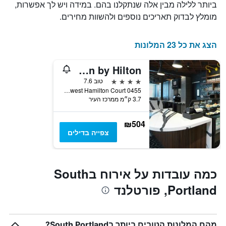
ביותר ללילה מבין אלה שנתקלנו בהם. במידה ויש לך אפשרות,
את
מומלץ לבדוק תאריכים נוספים ולהשוות מחירים.
ימי
השבוע.
התרשים
הצג את כל 23 המלונות
כולל
1
ציר
River's Edge Hotel Portland, Tapestry Collection by Hilton
Y
4 כוכבים
טוב 7.6
המציג
0455 Southwest Hamilton Court, פורטלנד, OR, ארצות הברית
את
3.7 ק״מ ממרכז העיר
מחיר
הממוצע
של
₪504
חדר
צפייה בדילים
כמה עובדות על אירוח בSouth
Portland, פורטלנד
מהם המלונות הטובים ביותר בSouth Portland?