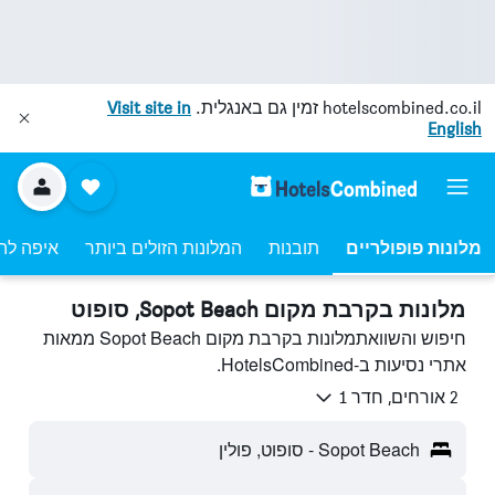
hotelscombined.co.il
זמין גם באנגלית.
Visit site in
English
מלונות פופולריים
תובנות
המלונות הזולים ביותר
איפה לה
מלונות בקרבת מקום Sopot Beach, סופוט
חיפוש והשוואתמלונות בקרבת מקום Sopot Beach ממאות
אתרי נסיעות ב-HotelsCombined.
2 אורחים, חדר 1
Sopot Beach - סופוט, פולין