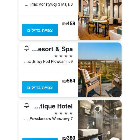
Plac Konstytucji 3 Maja 3, סופוט, מחוז פומרניה, פולין
₪458
צפייה בדילים
Sopot Marriott Resort & Spa
4 כוכבים
Bitwy Pod Plowcami 59, סופוט, מחוז פומרניה, פולין
₪564
צפייה בדילים
Bayjonn Boutique Hotel
4 כוכבים
Powstancow Warszawy 7, סופוט, מחוז פומרניה, פולין
₪380