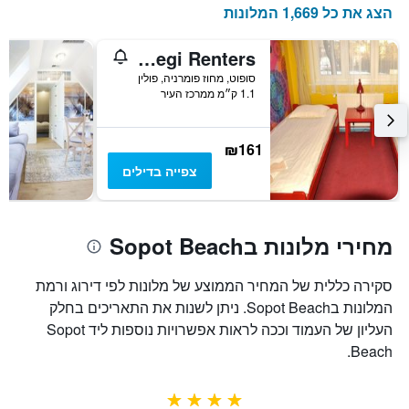
1
הצג את כל 1,669 המלונות
ציר
Y
Easy Stay Victus Sopot Walk to the Pier by Noclegi Renters
המציג
את
סופוט, מחוז פומרניה, פולין
1.1 ק״מ ממרכז העיר
מחיר
הממוצע
של
חדר
₪161
צפייה בדילים
מחירי מלונות בSopot Beach
סקירה כללית של המחיר הממוצע של מלונות לפי דירוג ורמת
המלונות בSopot Beach. ניתן לשנות את התאריכים בחלק
העליון של העמוד וככה לראות אפשרויות נוספות ליד Sopot
Beach.
4 כוכבים