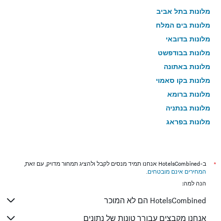
מלונות בתל אביב
מלונות בים המלח
מלונות בדובאי
מלונות בבודפשט
מלונות באתונה
מלונות בקו סאמוי
מלונות ברומא
מלונות בנתניה
מלונות בפראג
מלונות בטבריה
מלונות בטוקיו
מלונות בניו יורק
*
ב-HotelsCombined אנחנו תמיד מנסים לקבל ולהציג תמחור מדויק, עם זאת,
המחירים אינם מובטחים
.
מלונות בבנגקוק
הנה למה:
מלונות בלונדון
HotelsCombined הם לא המוכר
מלונות בבוקרשט
מלונות בפאפוס
אנחנו מקבצים עבורך טונות של נתונים