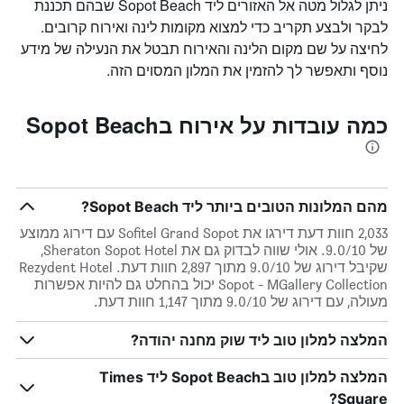
ניתן לגלול מטה אל האזורים ליד Sopot Beach שבהם תכננת
לבקר ולבצע תקריב כדי למצוא מקומות לינה ואירוח קרובים.
לחיצה על שם מקום הלינה והאירוח תבטל את הנעילה של מידע
נוסף ותאפשר לך להזמין את המלון המסוים הזה.
כמה עובדות על אירוח בSopot Beach
מהם המלונות הטובים ביותר ליד Sopot Beach?
2,033 חוות דעת דירגו את Sofitel Grand Sopot עם דירוג ממוצע
של 9.0/10. אולי שווה לבדוק גם את Sheraton Sopot Hotel,
שקיבל דירוג של 9.0/10 מתוך 2,897 חוות דעת. Rezydent Hotel
Sopot - MGallery Collection יכול בהחלט גם להיות אפשרות
מעולה, עם דירוג של 9.0/10 מתוך 1,147 חוות דעת.
המלצה למלון טוב ליד שוק מחנה יהודה?
המלצה למלון טוב בSopot Beach ליד Times
Square?