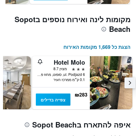
מקומות לינה ואירוח נוספים בSopot
Beach
הצגת כל 1,669 מקומות האירוח
Hotel Molo
3 כוכבים
מצוין 8.7
ul. Podjazd 6, סופוט, מחוז פומרניה, פולין
0.1 ק״מ ממרכז העיר
₪283
צפייה בדילים
איפה להתארח בSopot Beach