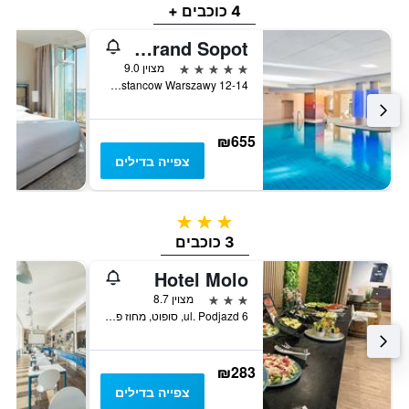
4 כוכבים +
Sofitel Grand Sopot
5 כוכבים
מצוין 9.0
Ul. Powstancow Warszawy 12-14, סופוט, מחוז פומרניה, פולין
₪655
צפייה בדילים
3 כוכבים
3 כוכבים
Hotel Molo
3 כוכבים
מצוין 8.7
ul. Podjazd 6, סופוט, מחוז פומרניה, פולין
₪283
צפייה בדילים