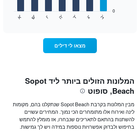
חודשים.
התרשים
0
התרשים
כולל
'
'
'
'
'
'
ש
'
א
ה
ד
ב
ג
ו
הבא
End
1
of
מציג
ציר
interactive
את
chart
Y
מחיר
המציגים
הממוצע
את
מצאו לי דילים
של
המחיר
חדר
הממוצע
לכל
של
יום
חדר
בשבוע
התרשים
המלונות הזולים ביותר ליד Sopot
כולל
Beach, סופוט
1
ציר
X
מבין המלונות בקרבת Sopot Beach שנתקלנו בהם, מקומות
המציגים
לינה ואירוח אלו מתומחרים הכי נמוך. המחירים עשויים
את
להשתנות בהתאם לתאריכים שנבחרו, אז מומלץ להתמש
ימי
השבוע.
בחיפוש ולבדוק אפשרויות נוספות במידה ויש לך גמישות.
התרשים
כולל