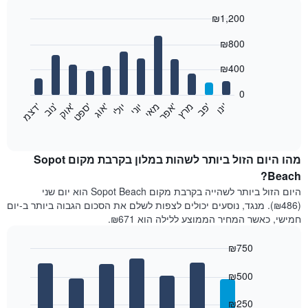
₪1,200
Bar
Chart
₪800
graphic.
chart
with
12
₪400
bars.
0
התרשים
'
'
מרץ
'
מאי
יוני
יולי
'
'
'
'
'
י
נ
ו
פ
ב​​​​​​​
א
פ
ר
א
ו
ג
ס
פ
ט
א
ו
ק
נ
ו
ב
ד
צ
מ
הבא
End
of
מציג
interactive
את
chart
מחיר
מהו היום הזול ביותר לשהות במלון בקרבת מקום Sopot
הממוצע
Beach?
של
היום הזול ביותר לשהייה בקרבת מקום Sopot Beach הוא יום שני
חדר
(₪486). מנגד, נוסעים יכולים לצפות לשלם את הסכום הגבוה ביותר ב-יום
בכל
חמישי, כאשר המחיר הממוצע ללילה הוא ₪671.
חודש
התרשים
₪750
כולל
1
Bar
Chart
graphic.
ציר
chart
₪500
with
X
7
המציגים
₪250
bars.