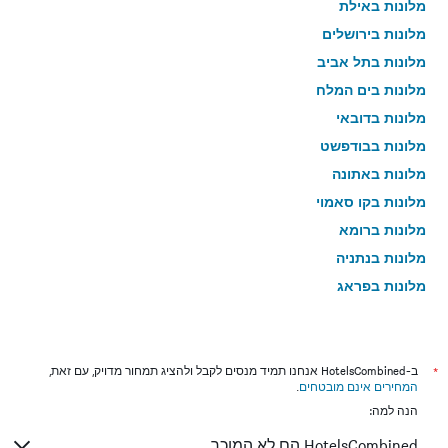
מלונות באילת
מלונות בירושלים
מלונות בתל אביב
מלונות בים המלח
מלונות בדובאי
מלונות בבודפשט
מלונות באתונה
מלונות בקו סאמוי
מלונות ברומא
מלונות בנתניה
מלונות בפראג
מלונות בטבריה
מלונות בטוקיו
מלונות בניו יורק
*
ב-HotelsCombined אנחנו תמיד מנסים לקבל ולהציג תמחור מדויק, עם זאת,
המחירים אינם מובטחים
.
מלונות בבנגקוק
הנה למה:
מלונות בלונדון
HotelsCombined הם לא המוכר