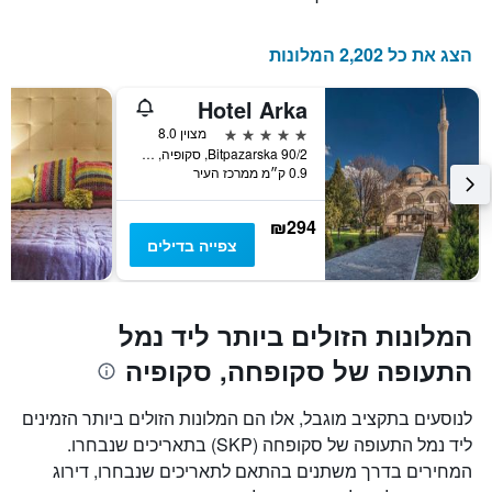
השהות
התרשים
כולל
הצג את כל 2,202 המלונות
1
ציר
Hotel Arka
Y
המציג
5 כוכבים
מצוין 8.0
את
Bitpazarska 90/2, סקופיה, מקדוניה
0.9 ק״מ ממרכז העיר
מחיר
הממוצע
של
₪294
חדר
צפייה בדילים
המלונות הזולים ביותר ליד נמל
התעופה של סקופחה, סקופיה
לנוסעים בתקציב מוגבל, אלו הם המלונות הזולים ביותר הזמינים
ליד נמל התעופה של סקופחה (SKP) בתאריכים שנבחרו.
המחירים בדרך משתנים בהתאם לתאריכים שנבחרו, דירוג