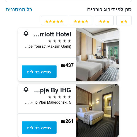
כל המסננים
סנן לפי דירוג כוכבים
Skopje Marriott Hotel
5 כוכבים
Plostad Makedonija 7(Entrance from str. Maksim Gorki), סקופיה, מקדוניה
₪437
צפייה בדילים
Holiday Inn Skopje By IHG
5 כוכבים
Filip Vtori Makedonski, 5, סקופיה, מקדוניה
₪261
צפייה בדילים