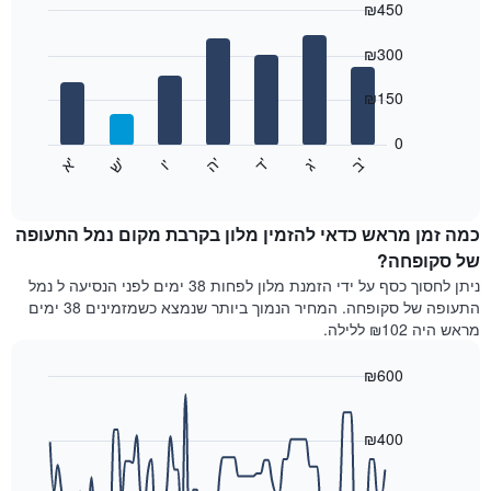
₪450
כולל
1
Bar
Chart
graphic.
ציר
chart
₪300
with
X
7
המציגים
₪150
bars.
חודשים.
התרשים
0
התרשים
כולל
'
'
'
'
'
'
ש
'
א
ה
ד
ב
ג
ו
הבא
End
1
of
מציג
ציר
interactive
את
chart
Y
מחיר
כמה זמן מראש כדאי להזמין מלון בקרבת מקום נמל התעופה
המציגים
הממוצע
של סקופחה?
את
של
המחיר
ניתן לחסוך כסף על ידי הזמנת מלון לפחות 38 ימים לפני הנסיעה ל נמל
חדר
הממוצע
התעופה של סקופחה. המחיר הנמוך ביותר שנמצא כשמזמינים 38 ימים
לכל
של
מראש היה ₪102 ללילה.
יום
חדר
בשבוע
₪600
התרשים
כולל
Line
Chart
graphic.
1
chart
with
₪400
ציר
90
X
data
המציגים
points.