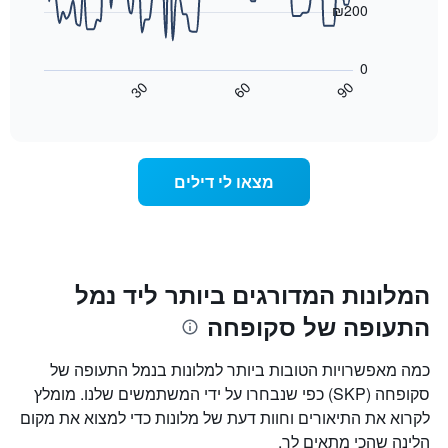
את
₪200
ימי
התרשים
השבוע.
הבא
התרשים
0
מציג
כולל
30
60
90
כיצד
End
1
of
משתנה
interactive
ציר
מחיר
chart
Y
החדר
המציג
ככל
מצאו לי דילים
את
שמתקרב
מחיר
מועד
הממוצע
השהות
של
התרשים
חדר
כולל1
ציר
המלונות המדורגים ביותר ליד נמל
X
התעופה של סקופחה
המציגים
את
מספר
כמה מאפשרויות הטובות ביותר למלונות בנמל התעופה של
הימים
סקופחה (SKP) כפי שנבחרו על ידי המשתמשים שלנו. מומלץ
שנותרו
לקרוא את התיאורים וחוות דעת של מלונות כדי למצוא את מקום
עד
למועד
הלינה שהכי מתאים לך.