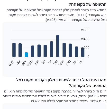
התעופה של סקופחה?
החודש הזול ביותר להזמין מלון בקרבת מקום נמל התעופה של סקופחה
הוא אוקטובר (₪111). מנגד, החודש היקר ביותר לשהות בקרבת מקום
נמל התעופה של סקופחה הוא מאי (₪498).
₪600
Bar
Chart
₪400
graphic.
chart
with
12
₪200
bars.
0
התרשים
'
'
מרץ
'
מאי
יוני
יולי
'
'
'
'
'
י
נ
ו
פ
ב​​​​​​​
א
פ
ר
א
ו
ג
ס
פ
ט
א
ו
ק
נ
ו
ב
ד
צ
מ
הבא
End
of
מציג
interactive
את
chart
מחיר
מהו היום הזול ביותר לשהות במלון בקרבת מקום נמל
הממוצע
התעופה של סקופחה?
של
היום הזול ביותר לשהייה בקרבת מקום נמל התעופה של סקופחה הוא יום
חדר
שבת (₪105). מנגד, נוסעים יכולים לצפות לשלם את הסכום הגבוה ביותר
בכל
ב-יום שלישי, כאשר המחיר הממוצע ללילה הוא ₪372.
חודש
התרשים