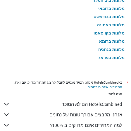
מלונות בים המלח
מלונות בדובאי
מלונות בבודפשט
מלונות באתונה
מלונות בקו סאמוי
מלונות ברומא
מלונות בנתניה
מלונות בפראג
מלונות בטבריה
מלונות בטוקיו
מלונות בניו יורק
*
ב-HotelsCombined אנחנו תמיד מנסים לקבל ולהציג תמחור מדויק, עם זאת,
המחירים אינם מובטחים
.
מלונות בבנגקוק
הנה למה:
מלונות בלונדון
HotelsCombined הם לא המוכר
מלונות בבוקרשט
מלונות בפאפוס
אנחנו מקבצים עבורך טונות של נתונים
מלונות בלימסול
למה המחירים אינם מדויקים ב 100%?