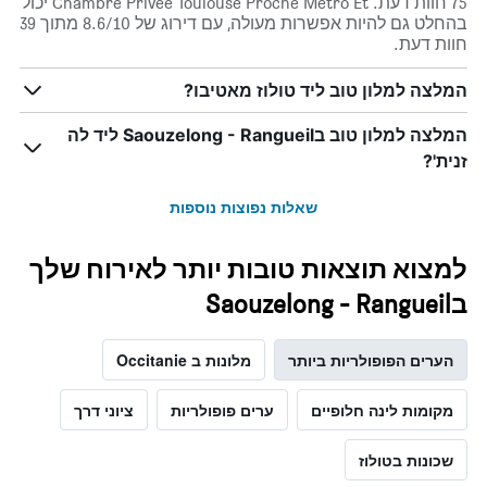
75 חוות דעת. Chambre Privee Toulouse Proche Metro Et יכול
בהחלט גם להיות אפשרות מעולה, עם דירוג של 8.6/10 מתוך 39
חוות דעת.
המלצה למלון טוב ליד טולוז מאטיבו?
המלצה למלון טוב בSaouzelong - Rangueil ליד לה
זנית'?
שאלות נפוצות נוספות
למצוא תוצאות טובות יותר לאירוח שלך
בSaouzelong - Rangueil
הערים הפופולריות ביותר
מלונות ב Occitanie
מקומות לינה חלופיים
ערים פופולריות
ציוני דרך
שכונות בטולוז