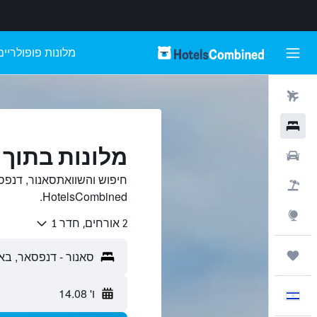
מלונות פופולריים
טיסות
מלונות
מלונות בתוך 
רכבים
חיפוש והשוואתסאנור, דנפס
חבילות
HotelsCombined.
Explore
2 אורחים, חדר 1
טיולים ונסיעות
ו' 14.08
עִבְרִית