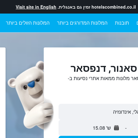
hotelscombined.co.il
זמין גם באנגלית.
Visit site in English
תובנות
המלונות המדורגים ביותר
המלונות הזולים ביותר
סאנור, דנפסאר
אר מלונות ממאות אתרי נסיעות ב-
-
ש' 15.08