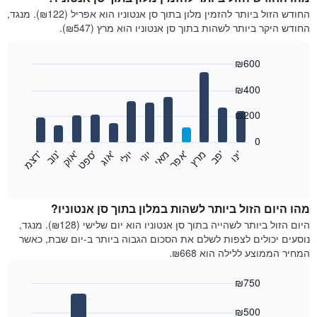
החודש הזול ביותר להזמין מלון בתוך סן אנטוניו הוא אפריל (₪122). מנגד,
החודש היקר ביותר לשהות בתוך סן אנטוניו הוא מרץ (₪547).
₪600
Bar
Chart
₪400
graphic.
chart
with
12
₪200
bars.
0
התרשים
'
'
מרץ
'
מאי
יוני
יולי
'
'
'
'
'
י
נ
ו
פ
ב​​​​​​​
א
פ
ר
א
ו
ג
ס
פ
ט
א
ו
ק
נ
ו
ב
ד
צ
מ
הבא
End
of
מציג
interactive
את
chart
מחיר
מהו היום הזול ביותר לשהות במלון בתוך סן אנטוניו?
הממוצע
היום הזול ביותר לשהייה בתוך סן אנטוניו הוא יום שלישי (₪128). מנגד,
של
נוסעים יכולים לצפות לשלם את הסכום הגבוה ביותר ב-יום שבת, כאשר
חדר
המחיר הממוצע ללילה הוא ₪668.
בכל
חודש
₪750
התרשים
Bar
כולל
Chart
graphic.
chart
₪500
1