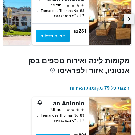
4 כוכבים
טוב 7.9
1
Dr. Nestor Fernandez Thomas No. 83, סן אנטוניו, צ'ילה
ציר
1.7 ק״מ ממרכז העיר
Y
המציגים
את
₪231
המחיר
צפייה בדילים
הממוצע
של
חדר
במהלך
מקומות לינה ואירוח נוספים בסן
סוף
אנטוניו, אזור ולפראיסו
השבוע
זה
שנמצא
בימים
הצגת כל 79 מקומות האירוח
האחרונים
Hotel Enjoy San Antonio
4 כוכבים
טוב 7.9
Dr. Nestor Fernandez Thomas No. 83, סן אנטוניו, צ'ילה
1.7 ק״מ ממרכז העיר