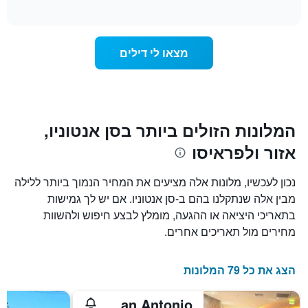
of
לפי
הממוצע
interactive
מדרגות
לחדר
chart
כוכבים.
ללילה
התרשים
הנוכחי,
מצאו לי דילים
כולל
כפי
1
שנמצא
ציר
בשלושת
Y
הימים
המציגים
האחרונים,
את
לפי
המלונות הזולים ביותר בסן אנטוניו,
מחיר
דירוג
אזור ולפראיסו
החדר
כוכבים
הממוצע
התרשים
להלילה
כולל1
נכון לעכשיו, מלונות אלה מציעים את המחיר הנמוך ביותר ללילה
שנמצא
ציר
מבין אלה שנתקלנו בהם ב-סן אנטוניו. אם יש לך גמישות
בשלושת
X
הימים
בתאריכי היציאה או ההגעה, מומלץ לבצע חיפוש ולהשוות
המציגים
האחרונים
קטגוריות
מחירים מול תאריכים אחרים.
מלונות
לפי
דירוג
הצג את כל 79 המלונות
כוכבים.
התרשים
Hotel Enjoy San Antonio
כולל