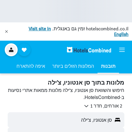
hotelscombined.co.il
זמין גם באנגלית.
Visit site in
English
תובנות
המלונות הזולים ביותר
איפה להתארח
מלונות בתוך סן אנטוניו, צ'ילה
חיפוש והשוואת סן אנטוניו, צ'ילה מלונות ממאות אתרי נסיעות
ב-HotelsCombined.
2 אורחים, חדר 1
סן אנטוניו, צ'ילה