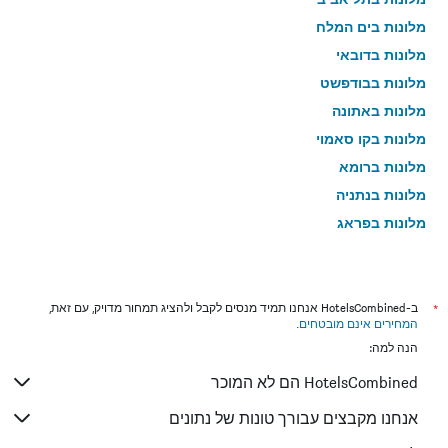
מלונות בים המלח
מלונות בדובאי
מלונות בבודפשט
מלונות באתונה
מלונות בקו סאמוי
מלונות ברומא
מלונות בנתניה
מלונות בפראג
מלונות בטבריה
מלונות בטוקיו
מלונות בניו יורק
*
ב-HotelsCombined אנחנו תמיד מנסים לקבל ולהציג תמחור מדויק, עם זאת,
המחירים אינם מובטחים
.
מלונות בבנגקוק
הנה למה:
מלונות בלונדון
HotelsCombined הם לא המוכר
מלונות בבוקרשט
מלונות בפאפוס
אנחנו מקבצים עבורך טונות של נתונים
מלונות בלימסול