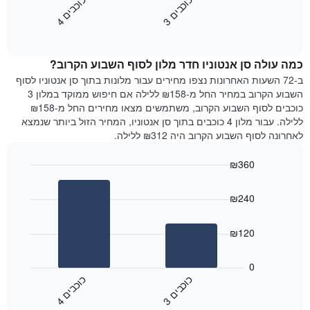
כ
ם
כ
ם
התרשים
את
3
ו
כ
ב
י
4
ו
כ
ב
י
כולל
End
מחיר
1
of
הממוצע
interactive
ציר
של
chart
Y
כמה עולה סן אנטוניו חדר מלון לסוף השבוע הקרוב?
חדר
המציג
הלילה
ב-72 השעות האחרונות נצפו מחירים עבור מלונות בתוך סן אנטוניו לסוף
את
שנמצא
השבוע הקרוב במחיר החל מ-₪158 ללילה אם חיפוש ממוקד במלון 3
מחיר
היום
כוכבים לסוף השבוע הקרוב, משתמשים מצאו מחירים החל מ-₪158
הממוצע
בימים
ללילה. עבור מלון 4 כוכבים בתוך סן אנטוניו, המחיר הזול ביותר שנמצא
של
האחרונים
לאחרונה לסוף השבוע הקרוב היה ₪312 ללילה.
חדר
השלושה,
מקובץ
₪360
לפי
Bar
Chart
דירוג
graphic.
chart
הכוכבים
₪240
with
התרשים
2
מציג
bars.
₪120
1
ציר
התרשים
X
הבא
0
המציג
מציג
כ
ם
כ
ם
קטגוריות
את
3
ו
כ
ב
י
4
ו
כ
ב
י
מלונות
End
המחיר