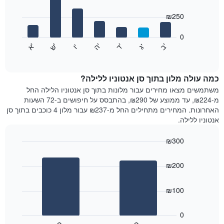
with
ציר
7
₪250
X
bars.
המציגים
חודשים.
0
התרשים
התרשים
'
'
'
'
'
'
ש
'
א
ה
ד
ב
ג
ו
הבא
End
כולל
of
מציג
interactive
1
את
chart
ציר
מחיר
כמה עולה מלון בתוך סן אנטוניו ללילה?
Y
הממוצע
משתמשים מצאו מחירים עבור מלונות בתוך סן אנטוניו הלילה החל
המציגים
של
מ-₪224, עד ממוצע של ₪290, בהתבסס על חיפושים ב-72 השעות
את
חדר
האחרונות. המחירים מתחילים החל מ-₪237 עבור מלון 4 כוכבים בתוך סן
המחיר
לכל
אנטוניו ללילה.
הממוצע
יום
של
בשבוע
חדר
₪300
התרשים
Bar
כולל
Chart
graphic.
chart
1
₪200
with
ציר
2
X
bars.
₪100
המציגים
את
התרשים
ימי
הבא
0
השבוע.
מציג