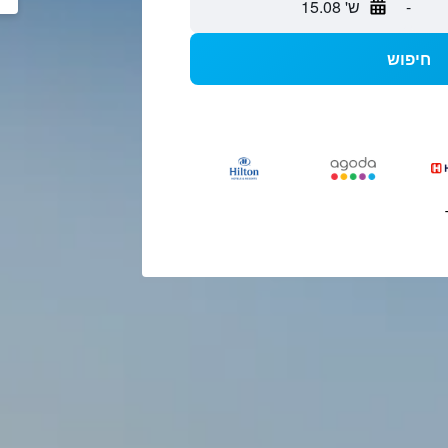
-
ש' 15.08
חיפוש