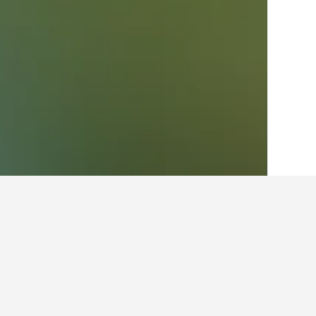
בית
פיליפינים
42,838
לוזון
23,328
מטר
תובנות עבור מלונות בתוך
ניתן להשתמש בטיפים שלנו המבוססים על נתוני HotelsCombined כדי למצוא את המלון הבא 