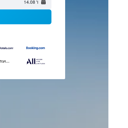
ו' 14.08
...ועוד