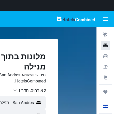
טיסות
מלונות
רכבים
מנילה
חבילות
Explore
HotelsCombined.
2 אורחים, חדר 1
טיולים ונסיעות
עִבְרִית