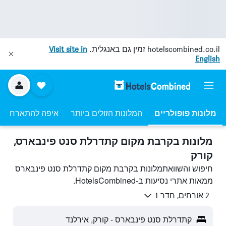
hotelscombined.co.il
זמין גם באנגלית.
Visit site in
English
מלונות פופולריים
המלונות הזולים ביותר
איפה להתארח
מלונות בקרבת מקום קתדרלת סנט פינבארס,
קורק
חיפוש והשוואתמלונות בקרבת מקום קתדרלת סנט פינבארס
ממאות אתרי נסיעות ב-HotelsCombined.
2 אורחים, חדר 1
קתדרלת סנט פינבארס - קורק, אירלנד