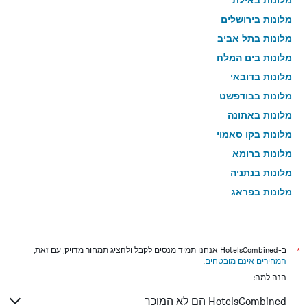
מלונות בירושלים
מלונות בתל אביב
מלונות בים המלח
מלונות בדובאי
מלונות בבודפשט
מלונות באתונה
מלונות בקו סאמוי
מלונות ברומא
מלונות בנתניה
מלונות בפראג
מלונות בטבריה
מלונות בטוקיו
מלונות בניו יורק
*
ב-HotelsCombined אנחנו תמיד מנסים לקבל ולהציג תמחור מדויק, עם זאת,
המחירים אינם מובטחים
.
מלונות בבנגקוק
הנה למה:
מלונות בלונדון
HotelsCombined הם לא המוכר
מלונות בבוקרשט