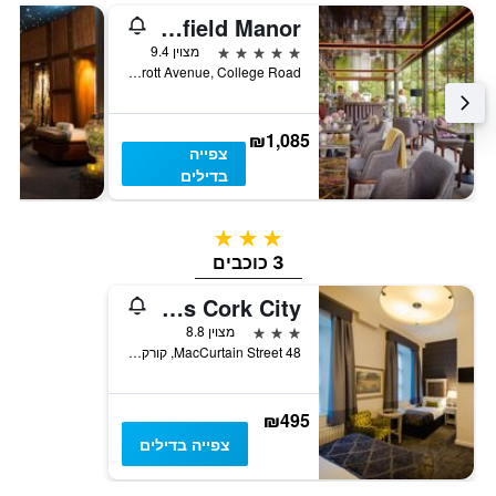
Hayfield Manor
5 כוכבים
מצוין 9.4
Perrott Avenue, College Road, קורק, אירלנד
₪1,085
צפייה
בדילים
3 כוכבים
3 כוכבים
Hotel Isaacs Cork City
3 כוכבים
מצוין 8.8
48 MacCurtain Street, קורק, אירלנד
₪495
צפייה בדילים