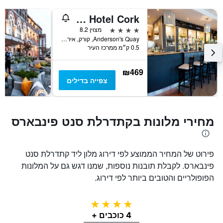
Leonardo Hotel Cork
4 כוכבים
מצוין 8.2
Anderson's Quay, קורק, אירלנד
0.5 ק״מ ממרכז העיר
₪469
צפייה בדילים
מחירי מלונות בקתדרלת סנט פינבארס
פירוט של המחיר הממוצע לפי דירוג מלון ליד קתדרלת סנט
פינבארס. לקבלת תובנות נוספות, שמנו דגש גם על המלונות
הפופולריים והטובים ביותר לפי דירוג.
4 כוכבים
4 כוכבים +