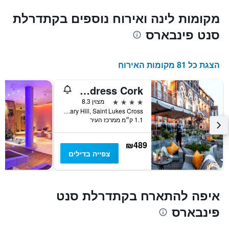
מקומות לינה ואירוח נוספים בקתדרלת
סנט פינבארס
הצגת כל 81 מקומות האירוח
The Address Cork
4 כוכבים
מצוין 8.3
Military Hill, Saint Lukes Cross, קורק, אירלנד
1.1 ק״מ ממרכז העיר
₪489
צפייה בדילים
איפה להתארח בקתדרלת סנט
פינבארס