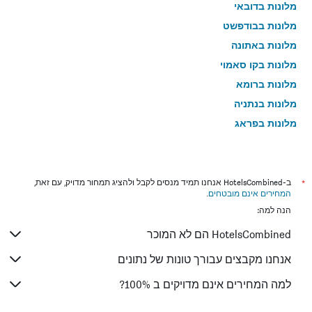
מלונות בדובאי
מלונות בבודפשט
מלונות באתונה
מלונות בקו סאמוי
מלונות ברומא
מלונות בנתניה
מלונות בפראג
מלונות בטבריה
מלונות בטוקיו
מלונות בניו יורק
*
ב-HotelsCombined אנחנו תמיד מנסים לקבל ולהציג תמחור מדויק, עם זאת,
המחירים אינם מובטחים
.
מלונות בבנגקוק
הנה למה:
מלונות בלונדון
HotelsCombined הם לא המוכר
מלונות בבוקרשט
מלונות בפאפוס
אנחנו מקבצים עבורך טונות של נתונים
מלונות בלימסול
למה המחירים אינם מדויקים ב 100%?
מלונות בפאטונג