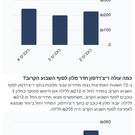
התרשים
Bar
כולל
Chart
graphic.
chart
1
₪200
with
ציר
3
X
bars.
₪100
המציגים
את
התרשים
ימי
הבא
0
השבוע.
מציג
כ
ם
כ
ם
כ
ם
התרשים
את
2
ו
כ
ב
י
3
ו
כ
ב
י
4
ו
כ
ב
י
כולל
End
מחיר
1
of
הממוצע
interactive
ציר
של
chart
Y
כמה עולה ריצ'רדסון חדר מלון לסוף השבוע הקרוב?
חדר
המציג
הלילה
ב-72 השעות האחרונות נצפו מחירים עבור מלונות בתוך ריצ'רדסון לסוף
את
שנמצא
השבוע הקרוב במחיר החל מ-₪212 ללילה אם חיפוש ממוקד במלון 3
מחיר
היום
כוכבים לסוף השבוע הקרוב, משתמשים מצאו מחירים החל מ-₪212
הממוצע
בימים
ללילה. עבור מלון 4 כוכבים בתוך ריצ'רדסון, המחיר הזול ביותר שנמצא
של
האחרונים
לאחרונה לסוף השבוע הקרוב היה ₪255 ללילה.
חדר
השלושה,
מקובץ
₪360
לפי
Bar
Chart
דירוג
graphic.
chart