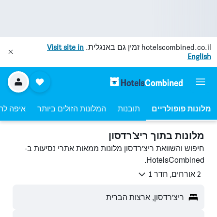
hotelscombined.co.il
זמין גם באנגלית.
Visit site in
English
מלונות פופולריים
תובנות
המלונות הזולים ביותר
איפה לה
מלונות בתוך ריצ'רדסון
חיפוש והשוואת ריצ'רדסון מלונות ממאות אתרי נסיעות ב-
HotelsCombined.
2 אורחים, חדר 1
ריצ'רדסון, ארצות הברית