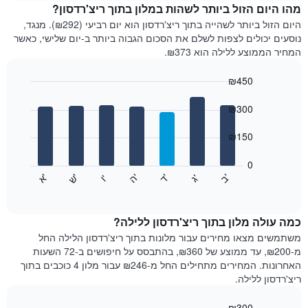
מחיר
מהו היום הזול ביותר לשהות במלון בתוך ריצ'רדסון?
הממוצע
היום הזול ביותר לשהייה בתוך ריצ'רדסון הוא יום רביעי (₪292). מנגד,
של
נוסעים יכולים לצפות לשלם את הסכום הגבוה ביותר ב-יום שלישי, כאשר
חדר
המחיר הממוצע ללילה הוא ₪373.
בכל
חודש
₪450
התרשים
Bar
כולל
Chart
graphic.
chart
₪300
1
with
ציר
7
₪150
X
bars.
המציגים
חודשים.
0
התרשים
התרשים
'
'
'
'
'
'
ש
'
א
ה
ד
ב
ג
ו
הבא
End
כולל
of
מציג
interactive
1
את
chart
ציר
מחיר
כמה עולה מלון בתוך ריצ'רדסון ללילה?
Y
הממוצע
משתמשים מצאו מחירים עבור מלונות בתוך ריצ'רדסון הלילה החל
המציגים
של
מ-₪200, עד ממוצע של ₪360, בהתבסס על חיפושים ב-72 השעות
את
חדר
האחרונות. המחירים מתחילים החל מ-₪246 עבור מלון 4 כוכבים בתוך
המחיר
לכל
ריצ'רדסון ללילה.
הממוצע
יום
של
בשבוע
חדר
₪300