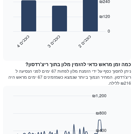
הכוכבים
₪240
with
התרשים
3
מציג
bars.
₪120
1
ציר
התרשים
X
הבא
0
המציג
מציג
כ
ם
כ
ם
כ
ם
קטגוריות
את
2
ו
כ
ב
י
3
ו
כ
ב
י
4
ו
כ
ב
י
מלונות
End
המחיר
of
לפי
הממוצע
interactive
מדרגות
לחדר
chart
כוכבים.
כמה זמן מראש כדאי להזמין מלון בתוך ריצ'רדסון?
ללילה
התרשים
הנוכחי,
ניתן לחסוך כסף על ידי הזמנת מלון לפחות 67 ימים לפני הנסיעה ל
כולל
כפי
ריצ'רדסון. המחיר הנמוך ביותר שנמצא כשמזמינים 67 ימים מראש היה
1
שנמצא
₪216 ללילה.
ציר
בשלושת
Y
הימים
₪1,200
המציגים
האחרונים,
את
Line
Chart
לפי
graphic.
chart
מחיר
דירוג
with
₪800
החדר
כוכבים
90
הממוצע
התרשים
data
להלילה
points.
כולל1
₪400
שנמצא
ציר