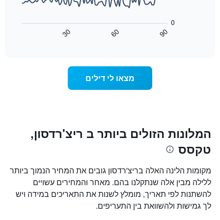
בשלושת
X
התרשים
הימים
הבא
המציגים
0
האחרונים
מציג
קטגוריות
30
60
90
כיצד
מלונות
End
of
לפי
משתנה
interactive
דירוג
מחיר
chart
החדר
כוכבים.
ככל
התרשים
מצאו לי דילים
כולל
שמתקרב
1
מועד
ציר
השהות
Y
התרשים
כולל1
המציגים
את
ציר
המלונות הזולים ביותר ב ריצ'רדסון,
X
המחיר
טקסס
הממוצע
המציגים
של
את
חדר
מספר
מקומות הלינה האלה בריצ'רדסון גובים את המחיר הנמוך ביותר
הימים
במהלך
ללילה מבין אלה שנתקלנו בהם. מאחר והמחירים עשויים
סוף
שנותרו
להשתנות לפי תאריך, מומלץ לשנות את התאריכים במידה ויש
עד
השבוע
זה
למועד
לך גמישות ולהשוואת בין התעריפים.
השהות
שנמצא