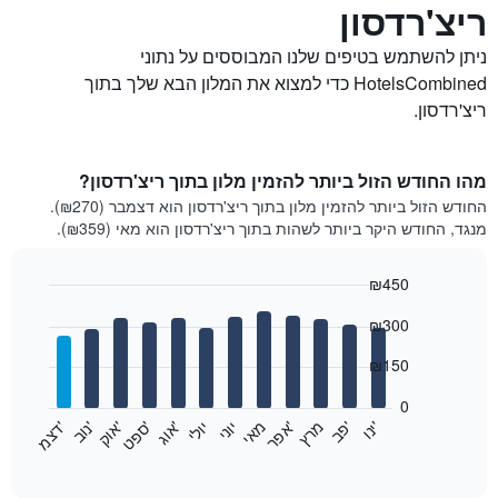
ריצ'רדסון
ניתן להשתמש בטיפים שלנו המבוססים על נתוני
HotelsCombined כדי למצוא את המלון הבא שלך בתוך
ריצ'רדסון.
מהו החודש הזול ביותר להזמין מלון בתוך ריצ'רדסון?
החודש הזול ביותר להזמין מלון בתוך ריצ'רדסון הוא דצמבר (₪270).
מנגד, החודש היקר ביותר לשהות בתוך ריצ'רדסון הוא מאי (₪359).
₪450
Bar
Chart
₪300
graphic.
chart
with
12
₪150
bars.
0
התרשים
'
'
מרץ
'
מאי
יוני
יולי
'
'
'
'
'
י
נ
ו
פ
ב​​​​​​​
א
פ
ר
א
ו
ג
ס
פ
ט
א
ו
ק
נ
ו
ב
ד
צ
מ
הבא
End
of
מציג
interactive
את
chart