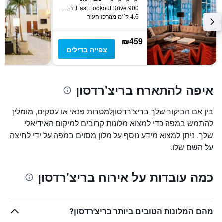
900 East Lookout Drive, ריצ'רדסון, TX, ארצות הברית
4.6 ק״מ ממרכז העיר
₪459
צפייה בדילים
איפה להתארח בריצ'רדסון
בין אם הביקור שלך בריצ'רדסוןלמטרות פנאי או עסקים, מומלץ
להתמש במפה כדי למצוא מלונות קרובים למיקום האידיאלי
שלך. ניתן למצוא מידע נוסף על מלון מסוים במפה על ידי לחיצה
על השם שלו.
כמה עובדות על אירוח בריצ'רדסון
מהם המלונות הטובים ביותר בריצ'רדסון?