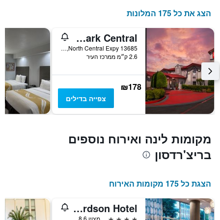
בימים
התרשים
כולל
האחרונים
הצג את כל 175 המלונות
1
ציר
Red Roof Inn North Dallas - Park Central
Y
המציג
13685 North Central Expy, ריצ'רדסון, TX, ארצות הברית
2.6 ק״מ ממרכז העיר
את
מחיר
הממוצע
של
₪178
חדר
צפייה בדילים
מקומות לינה ואירוח נוספים
בריצ'רדסון
הצגת כל 175 מקומות האירוח
Renaissance Dallas Richardson Hotel
4 כוכבים
מצוין 8.6