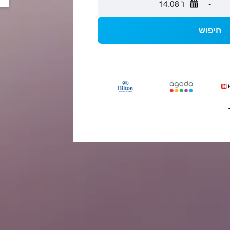
-
ו' 14.08
חיפוש