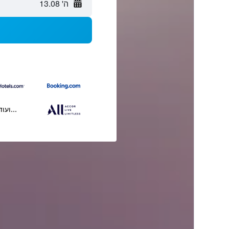
ה' 13.08
...ועוד