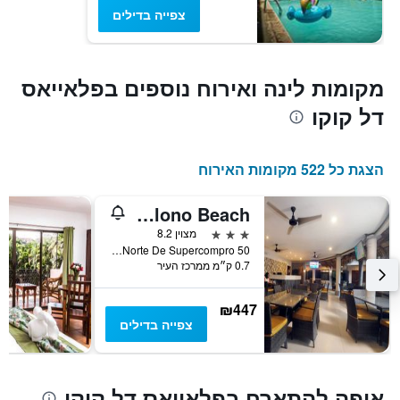
צפייה בדילים
מקומות לינה ואירוח נוספים בפלאייאס
דל קוקו
הצגת כל 522 מקומות האירוח
Hotel Colono Beach
3 כוכבים
מצוין 8.2
50 M Oeste Y 25 M Norte De Supercompro, פלאייאס דל קוקו, קוסטה ריקה
0.7 ק״מ ממרכז העיר
₪447
צפייה בדילים
איפה להתארח בפלאייאס דל קוקו