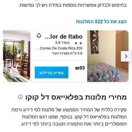
בחיפוש ולבדוק אפשרויות נוספות במידה ויש לך גמישות.
הצג את כל 522 המלונות
Hotel Flor de Itabo
2 כוכבים
בסדר 5.9
200 Meters Oeste Del Correo De Costa Rica, פלאייאס דל קוקו, קוסטה ריקה
0.6 ק״מ ממרכז העיר
₪93
צפייה בדילים
מחירי מלונות בפלאייאס דל קוקו
סקירה כללית של המחיר הממוצע של מלונות לפי דירוג ורמת
המלונות בפלאייאס דל קוקו. בנוסף, שמנו דגש המלונות
הפופולריים ביותר ואת התמורה הטובה ביותר לפי דירוג.