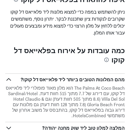
ניתן להשתמש במפה כדי למצוא מלונות ליד פלאייאס דל קוקו
שקרובים לנקודות ציון שתכננת לבקר. יתרון נוסף, משתמשים
יכולים ללחוץ על מלון הרצוי כדי למצוא מידע ומבצעים מעולים
עבור אותו המלון.
כמה עובדות על אירוח בפלאייאס דל
קוקו
מהם המלונות הטובים ביותר ליד פלאייאס דל קוקו?
The Palms At Coco Beach הוא מלון מאוד פופולרי ליד פלאייאס
דל קוקו, עם דירוג של 7.7 מתוך 515 חוות דעת. Sardinal/Hotel
Villa Del Sol (8.6 מתוך 505 חוות דעת) וגם Hotel Claudio &
Gloria Beach Front (7.8 מתוך 128 חוות דעת) גם מלונות עם
דירוג גבוה בפלאייאס דל קוקו, בהתבסס על משוב אחרון של
משתמשי HotelsCombined.
המלצה למלון טוב ליד שוק מחנה יהודה?