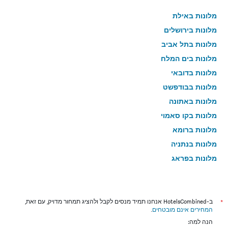
מלונות באילת
מלונות בירושלים
מלונות בתל אביב
מלונות בים המלח
מלונות בדובאי
מלונות בבודפשט
מלונות באתונה
מלונות בקו סאמוי
מלונות ברומא
מלונות בנתניה
מלונות בפראג
מלונות בטבריה
מלונות בטוקיו
מלונות בניו יורק
*
ב-HotelsCombined אנחנו תמיד מנסים לקבל ולהציג תמחור מדויק, עם זאת,
המחירים אינם מובטחים
.
מלונות בבנגקוק
הנה למה: