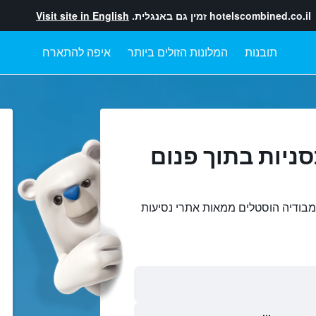
hotelscombined.co.il
זמין גם באנגלית.
Visit site in English
תובנות
המלונות הזולים ביותר
איפה להתארח
ניות בתוך פנום
קמבודיה הוסטלים ממאות אתרי נסיעות