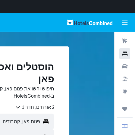
טיסות
מלונות
הוסטלים ואכס
רכבים
פאן
חבילות
חיפוש והשוואת פנום פאן, 
Explore
ב-HotelsCombined.
2 אורחים, חדר 1
טיולים ונסיעות
עִבְרִית