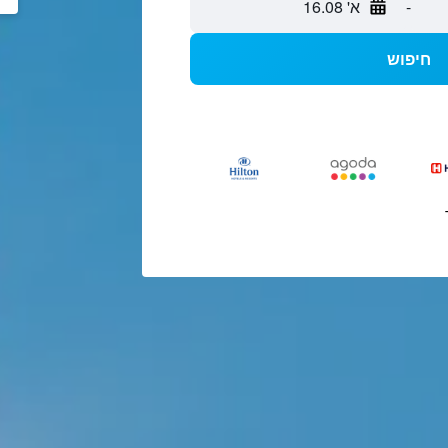
-
א' 16.08
חיפוש