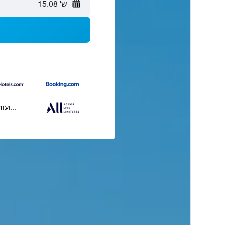
ש' 15.08
...ועוד