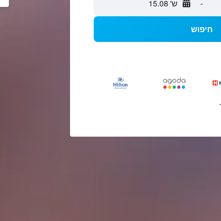
-
ש' 15.08
חיפוש