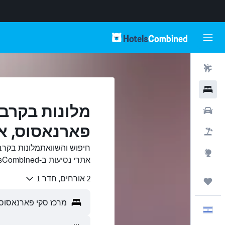
טיסות
מלונות
מלונות בקרב
רכבים
פארנאסוס, א
חבילות
חיפוש והשוואתמלונות בקר
Explore
אתרי נסיעות ב-HotelsCombined.
2 אורחים, חדר 1
טיולים ונסיעות
עִבְרִית