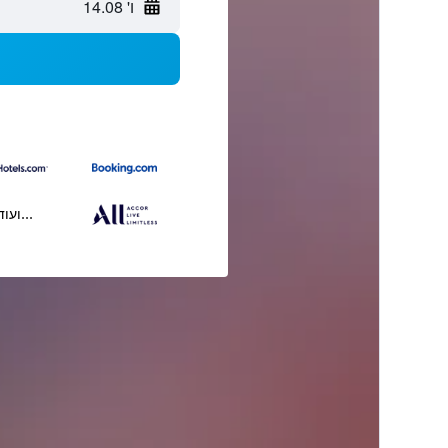
ו' 14.08
...ועוד