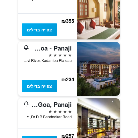
₪355
צפייה בדילים
DoubleTree by Hilton Goa - Panaji
5 כוכבים
Near Mandovi River, Kadamba Plateau, פאנג'י, הודו
₪234
צפייה בדילים
Vivanta Goa, Panaji
5 כוכבים
Dr D B Bandodkar Road, פאנג'י, הודו
₪257