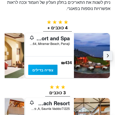
ניתן לשנות את התאריכים בחלק העליון של העמוד וככה לראות
אפשרויות נוספות בפאנג'י.
4 כוכבים
4 כוכבים +
Goa Marriott Resort and Spa
P.O. Box No.64, Miramar Beach, Panaji, פאנג'י, הודו
₪434
צפייה בדילים
3 כוכבים
3 כוכבים
The Baga Beach Resort
7/225/A, Saunta Vaddo, פאנג'י, הודו