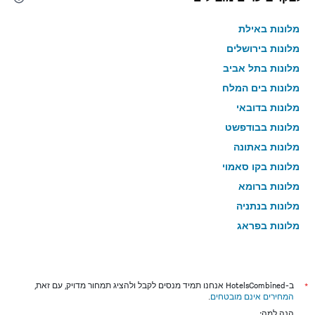
מלונות באילת
מלונות בירושלים
מלונות בתל אביב
מלונות בים המלח
מלונות בדובאי
מלונות בבודפשט
מלונות באתונה
מלונות בקו סאמוי
מלונות ברומא
מלונות בנתניה
מלונות בפראג
מלונות בטבריה
מלונות בטוקיו
מלונות בניו יורק
*
ב-HotelsCombined אנחנו תמיד מנסים לקבל ולהציג תמחור מדויק, עם זאת,
המחירים אינם מובטחים
.
מלונות בבנגקוק
הנה למה: