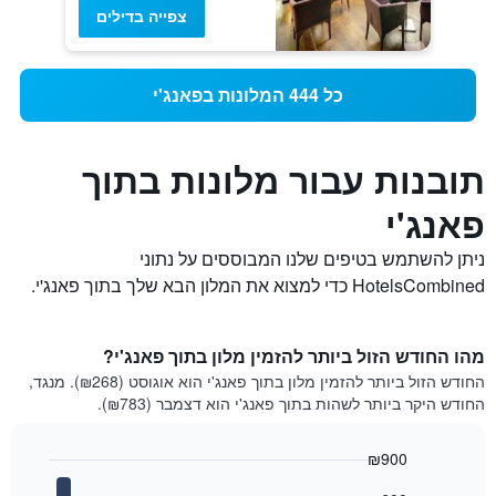
צפייה בדילים
כל 444 המלונות בפאנג'י
תובנות עבור מלונות בתוך
פאנג'י
ניתן להשתמש בטיפים שלנו המבוססים על נתוני
HotelsCombined כדי למצוא את המלון הבא שלך בתוך פאנג'י.
מהו החודש הזול ביותר להזמין מלון בתוך פאנג'י?
החודש הזול ביותר להזמין מלון בתוך פאנג'י הוא אוגוסט (₪268). מנגד,
החודש היקר ביותר לשהות בתוך פאנג'י הוא דצמבר (₪783).
₪900
Bar
Chart