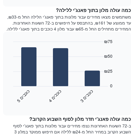
1
את
chart
ציר
מחיר
כמה עולה מלון בתוך פאנג'י ללילה?
Y
הממוצע
משתמשים מצאו מחירים עבור מלונות בתוך פאנג'י הלילה החל מ-₪33,
המציגים
של
עד ממוצע של ₪161, בהתבסס על חיפושים ב-72 השעות האחרונות.
את
חדר
המחירים מתחילים החל מ-₪65 עבור מלון 4 כוכבים בתוך פאנג'י ללילה.
המחיר
לכל
הממוצע
יום
₪75
של
בשבוע
חדר
Bar
התרשים
Chart
graphic.
chart
כולל
₪50
with
1
3
ציר
bars.
₪25
X
המציגים
התרשים
את
הבא
0
ימי
מציג
כ
ם
כ
ם
כ
ם
השבוע.
את
4
ו
כ
ב
י
5
ו
כ
ב
י
3
ו
כ
ב
י
התרשים
End
מחיר
of
כולל
הממוצע
interactive
1
של
chart
ציר
כמה עולה פאנג'י חדר מלון לסוף השבוע הקרוב?
חדר
Y
הלילה
ב-72 השעות האחרונות נצפו מחירים עבור מלונות בתוך פאנג'י לסוף
המציג
שנמצא
השבוע הקרוב במחיר החל מ-₪24 ללילה אם חיפוש ממוקד במלון 3