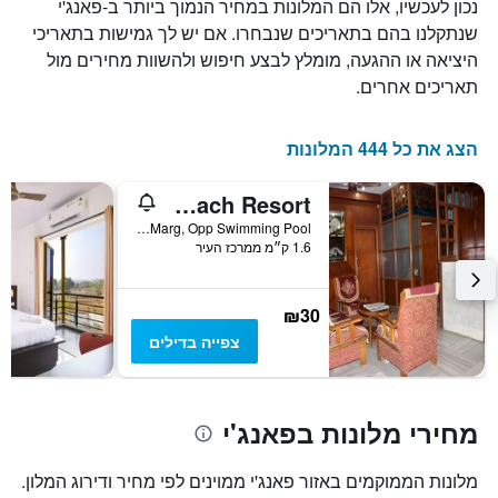
נכון לעכשיו, אלו הם המלונות במחיר הנמוך ביותר ב-פאנג'י
של
את
חדר
מספר
שנתקלנו בהם בתאריכים שנבחרו. אם יש לך גמישות בתאריכי
הימים
במהלך
היציאה או ההגעה, מומלץ לבצע חיפוש ולהשוות מחירים מול
סוף
שנותרו
תאריכים אחרים.
עד
השבוע
זה
למועד
השהות
שנמצא
הצג את כל 444 המלונות
בימים
התרשים
כולל
האחרונים
Campal Beach Resort
1
ציר
D.B.Bandodkar Marg, Opp Swimming Pool, פאנג'י, הודו
Y
1.6 ק״מ ממרכז העיר
המציג
את
מחיר
₪30
הממוצע
צפייה בדילים
של
חדר
מחירי מלונות בפאנג'י
מלונות הממוקמים באזור פאנג'י ממוינים לפי מחיר ודירוג המלון.