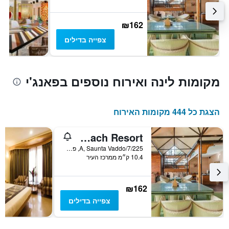
₪162
צפייה בדילים
מקומות לינה ואירוח נוספים בפאנג'י
הצגת כל 444 מקומות האירוח
The Baga Beach Resort
7/225/A, Saunta Vaddo, פאנג'י, הודו
10.4 ק״מ ממרכז העיר
₪162
צפייה בדילים