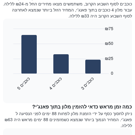
את
היום
כוכבים לסוף השבוע הקרוב, משתמשים מצאו מחירים החל מ-₪24 ללילה.
מחיר
בימים
עבור מלון 4 כוכבים בתוך פאנג'י, המחיר הזול ביותר שנמצא לאחרונה
הממוצע
האחרונים
לסוף השבוע הקרוב היה ₪33 ללילה.
של
השלושה,
חדר
מקובץ
₪75
לפי
Bar
Chart
דירוג
graphic.
chart
הכוכבים
₪50
with
התרשים
3
מציג
bars.
₪25
1
ציר
התרשים
X
הבא
0
המציג
מציג
כ
ם
כ
ם
כ
ם
קטגוריות
את
4
ו
כ
ב
י
5
ו
כ
ב
י
3
ו
כ
ב
י
מלונות
End
המחיר
of
לפי
הממוצע
interactive
מדרגות
לחדר
chart
כוכבים.
כמה זמן מראש כדאי להזמין מלון בתוך פאנג'י?
ללילה
התרשים
הנוכחי,
ניתן לחסוך כסף על ידי הזמנת מלון לפחות 88 ימים לפני הנסיעה ל
כולל
כפי
פאנג'י. המחיר הנמוך ביותר שנמצא כשמזמינים 88 ימים מראש היה ₪63
1
שנמצא
ללילה.
ציר
בשלושת
Y