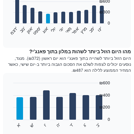
₪600
graphic.
chart
with
12
₪300
bars.
0
התרשים
'
'
מרץ
'
מאי
יוני
יולי
'
'
'
'
'
י
נ
ו
פ
ב​​​​​​​
א
פ
ר
א
ו
ג
ס
פ
ט
א
ו
ק
נ
ו
ב
ד
צ
מ
הבא
End
of
מציג
interactive
את
chart
מחיר
מהו היום הזול ביותר לשהות במלון בתוך פאנג'י?
הממוצע
היום הזול ביותר לשהייה בתוך פאנג'י הוא יום ראשון (₪372). מנגד,
של
נוסעים יכולים לצפות לשלם את הסכום הגבוה ביותר ב-יום שישי, כאשר
חדר
המחיר הממוצע ללילה הוא ₪487.
בכל
חודש
₪600
התרשים
Bar
כולל
Chart
graphic.
chart
₪400
1
with
ציר
7
₪200
X
bars.
המציגים
חודשים.
0
התרשים
התרשים
'
'
'
'
'
'
ש
'
א
ה
ד
ב
ג
ו
הבא
End
כולל
of
מציג
interactive