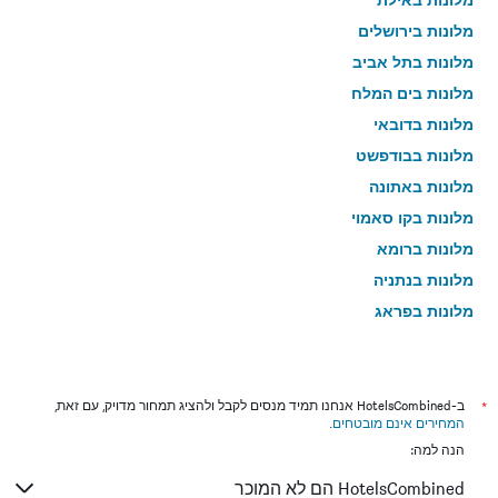
מלונות בירושלים
מלונות בתל אביב
מלונות בים המלח
מלונות בדובאי
מלונות בבודפשט
מלונות באתונה
מלונות בקו סאמוי
מלונות ברומא
מלונות בנתניה
מלונות בפראג
מלונות בטבריה
מלונות בטוקיו
מלונות בניו יורק
*
ב-HotelsCombined אנחנו תמיד מנסים לקבל ולהציג תמחור מדויק, עם זאת,
המחירים אינם מובטחים
.
מלונות בבנגקוק
הנה למה:
מלונות בלונדון
HotelsCombined הם לא המוכר
מלונות בבוקרשט