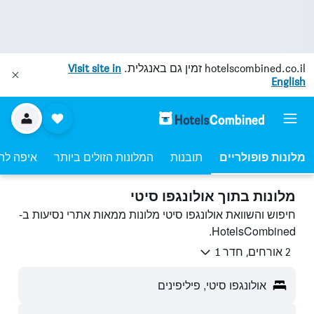
hotelscombined.co.il
זמין גם באנגלית.
Visit site in
English
מלונות פופולריים
תובנות
המלונות הזולים ביותר
איפה לה
מלונות בתוך אולונגפו סיטי
חיפוש והשוואת אולונגפו סיטי מלונות ממאות אתרי נסיעות ב-
HotelsCombined.
2 אורחים, חדר 1
אולונגפו סיטי, פיליפינים