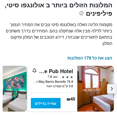
את
ציר
המלונות הזולים ביותר ב אולונגפו סיטי,
X
המחיר
פיליפינים
הממוצע
המציגים
של
את
חדר
מספר
מקומות הלינה האלה באולונגפו סיטי גובים את המחיר הנמוך
הימים
במהלך
ביותר ללילה מבין אלה שנתקלנו בהם. המחירים בדרך משתנים
סוף
שנותרו
בהתאם לתאריכים שנבחרו, דירוג הכוכבים של המלון ומיקום
עד
השבוע
זה
למועד
המלון.
השהות
שנמצא
בימים
התרשים
כולל
האחרונים
הצג את כל 179 המלונות
1
ציר
The Pub Hotel
Y
המציג
3 כוכבים
טוב 7.8
את
# 76 National Hi-Way Barrio Barretto, אולונגפו סיטי, פיליפינים
3.6 ק״מ ממרכז העיר
מחיר
הממוצע
של
₪45
חדר
צפייה בדילים