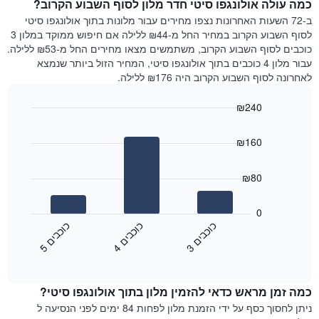
כמה עולה אולונגפו סיטי חדר מלון לסוף השבוע הקרוב?
חדר
המציג
הלילה
ב-72 השעות האחרונות נצפו מחירים עבור מלונות בתוך אולונגפו סיטי
את
שנמצא
לסוף השבוע הקרוב במחיר החל מ-₪44 ללילה אם חיפוש ממוקד במלון 3
מחיר
היום
כוכבים לסוף השבוע הקרוב, משתמשים מצאו מחירים החל מ-₪53 ללילה.
הממוצע
בימים
עבור מלון 4 כוכבים בתוך אולונגפו סיטי, המחיר הזול ביותר שנמצא
של
האחרונים
לאחרונה לסוף השבוע הקרוב היה ₪176 ללילה.
חדר
השלושה,
מקובץ
₪240
לפי
Bar
Chart
דירוג
graphic.
chart
הכוכבים
₪160
with
התרשים
3
מציג
bars.
₪80
1
ציר
התרשים
X
הבא
0
המציג
מציג
כ
ם
כ
ם
כ
ם
קטגוריות
את
3
ו
כ
ב
י
4
ו
כ
ב
י
5
ו
כ
ב
י
מלונות
End
המחיר
of
לפי
הממוצע
interactive
מדרגות
לחדר
chart
כוכבים.
כמה זמן מראש כדאי להזמין מלון בתוך אולונגפו סיטי?
ללילה
התרשים
הנוכחי,
ניתן לחסוך כסף על ידי הזמנת מלון לפחות 84 ימים לפני הנסיעה ל
כולל
כפי