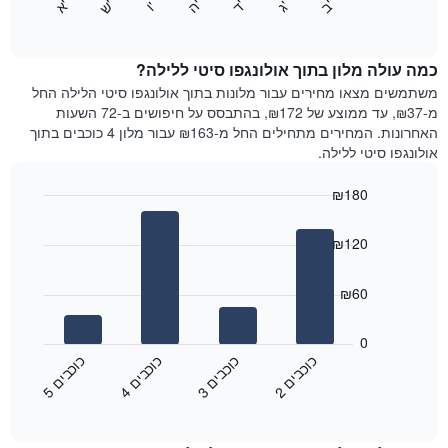
התרשים
'
'
'
'
'
'
ש
'
א
ה
ד
ב
ג
ו
הבא
End
כולל
of
מציג
interactive
1
את
chart
ציר
מחיר
כמה עולה מלון בתוך אולונגפו סיטי ללילה?
Y
הממוצע
משתמשים מצאו מחירים עבור מלונות בתוך אולונגפו סיטי הלילה החל
המציגים
של
מ-₪37, עד ממוצע של ₪172, בהתבסס על חיפושים ב-72 השעות
את
חדר
האחרונות. המחירים מתחילים החל מ-₪163 עבור מלון 4 כוכבים בתוך
המחיר
לכל
אולונגפו סיטי ללילה.
הממוצע
יום
של
בשבוע
חדר
₪180
התרשים
Bar
כולל
Chart
graphic.
chart
1
₪120
with
ציר
4
X
bars.
₪60
המציגים
את
התרשים
ימי
הבא
0
השבוע.
מציג
כ
ם
כ
ם
כ
ם
כ
ם
התרשים
את
2
ו
כ
ב
י
3
ו
כ
ב
י
4
ו
כ
ב
י
5
ו
כ
ב
י
כולל
End
מחיר
1
of
הממוצע
interactive
ציר
של
chart
Y