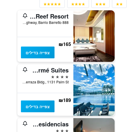
Central Park Reef Resort
888 National Highway, Barrio Barretto, אולונגפו סיטי, פיליפינים
₪165
צפייה בדילים
Le Charmé Suites
4 כוכבים
La Terraza Bldg., 1131 Palm St., אולונגפו סיטי, פיליפינים
₪189
צפייה בדילים
Subic Residencias
3 כוכבים