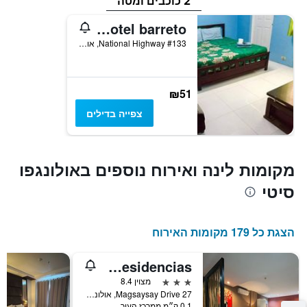
2 כוכבים ומטה
gumleaves hotel barreto
#133 National Highway, אולונגפו סיטי, פיליפינים
₪51
צפייה בדילים
מקומות לינה ואירוח נוספים באולונגפו
סיטי
הצגת כל 179 מקומות האירוח
Subic Residencias
3 כוכבים
מצוין 8.4
27 Magsaysay Drive, אולונגפו סיטי, פיליפינים
0.1 ק״מ ממרכז העיר