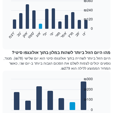
₪360
Bar
Chart
₪240
graphic.
chart
with
12
₪120
bars.
0
התרשים
'
'
מרץ
'
מאי
יוני
יולי
'
'
'
'
'
י
נ
ו
פ
ב​​​​​​​
א
פ
ר
א
ו
ג
ס
פ
ט
א
ו
ק
נ
ו
ב
ד
צ
מ
הבא
End
of
מציג
interactive
את
chart
מחיר
מהו היום הזול ביותר לשהות במלון בתוך אולונגפו סיטי?
הממוצע
היום הזול ביותר לשהייה בתוך אולונגפו סיטי הוא יום שלישי (₪78). מנגד,
של
נוסעים יכולים לצפות לשלם את הסכום הגבוה ביותר ב-יום שני, כאשר
חדר
המחיר הממוצע ללילה הוא ₪279.
בכל
חודש
₪300
התרשים
Bar
כולל
Chart
graphic.
chart
₪200
1
with
ציר
7
₪100
X
bars.
המציגים
חודשים.
0
התרשים