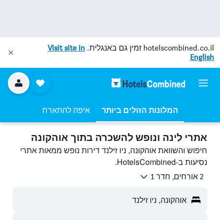
hotelscombined.co.il
זמין גם באנגלית.
Visit site in
English
המלונות הזולים ביותר
איפה להתארח
אתרי לינה ונופש להשכרה בתוך אוהקונה
חיפוש והשוואת אוהקונה, ניו זילנד דירות נופש ממאות אתרי
נסיעות ב-HotelsCombined.
2 אורחים, חדר 1
אוהקונה, ניו זילנד