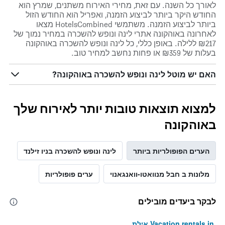
לאורך כל השנה. עם זאת, מחירי האירוח משתנים, שמרץ הוא
החודש היקר ביותר לביצוע הזמנה, ואפריל הוא החודש הזול
ביותר לביצוע הזמנה. משתמשי HotelsCombined מצאו
לאחרונה באוהקונה אתרי לינה ונופש להשכרה במחיר נמוך של
₪217 ללילה. באופן כללי, כל לינה ונופש להשכרה באוהקונה
בעלות של ₪359 או פחות נחשב למחיר טוב.
האם יש מוטל לינה ונופש להשכרה באוהקונה?
למצוא תוצאות טובות יותר לאירוח שלך
באוהקונה
הערים הפופולריות ביותר
לינה ונופש להשכרה בניו זילנד
מלונות ב חבל מנוואטו-וואנגאנוי
ערים פופולריות
לבקר ביעדים מובילים
Vacation rentals in אילת