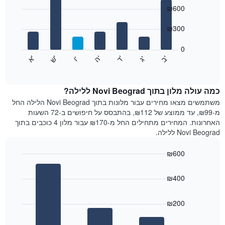
כולל
graphic.
chart
₪600
1
with
ציר
7
₪300
X
bars.
המציגים
חודשים.
0
התרשים
התרשים
'
'
'
'
'
'
ש
'
א
ה
ד
ב
ג
ו
הבא
End
כולל
of
מציג
interactive
1
את
chart
ציר
מחיר
כמה עולה מלון בתוך Novi Beograd ללילה?
Y
הממוצע
משתמשים מצאו מחירים עבור מלונות בתוך Novi Beograd הלילה החל
המציגים
של
מ-₪99, עד ממוצע של ₪112, בהתבסס על חיפושים ב-72 השעות
את
חדר
האחרונות. המחירים מתחילים החל מ-₪170 עבור מלון 4 כוכבים בתוך
המחיר
לכל
Novi Beograd ללילה.
הממוצע
יום
של
בשבוע
חדר
₪600
התרשים
Bar
כולל
Chart
graphic.
chart
1
₪400
with
ציר
3
X
bars.
₪200
המציגים
את
התרשים
ימי