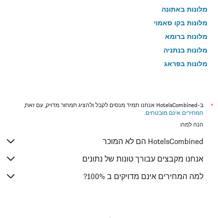
מלונות באתונה
מלונות בקו סאמוי
מלונות ברומא
מלונות בנתניה
מלונות בפראג
מלונות בטבריה
מלונות בטוקיו
מלונות בניו יורק
*
ב-HotelsCombined אנחנו תמיד מנסים לקבל ולהציג תמחור מדויק, עם זאת,
המחירים אינם מובטחים
.
מלונות בבנגקוק
הנה למה:
מלונות בלונדון
HotelsCombined הם לא המוכר
מלונות בבוקרשט
מלונות בפאפוס
אנחנו מקבצים עבורך טונות של נתונים
מלונות בלימסול
למה המחירים אינם מדויקים ב 100%?
מלונות בפאטונג
מלונות בפריז
מלונות בוינה