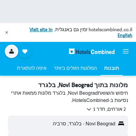
hotelscombined.co.il
זמין גם באנגלית.
Visit site in
English
תובנות
המלונות הזולים ביותר
איפה להתארח
מלונות בתוך Novi Beograd, בלגרד
חיפוש והשוואתNovi Beograd, בלגרד מלונות ממאות אתרי
נסיעות ב-HotelsCombined.
2 אורחים, חדר 1
Novi Beograd - בלגרד, סרביה