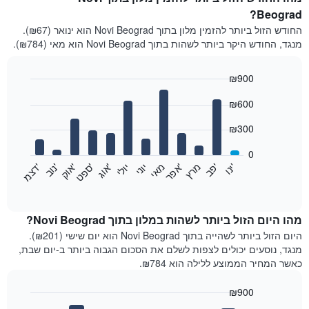
Beograd?
החודש הזול ביותר להזמין מלון בתוך Novi Beograd הוא ינואר (₪67).
מנגד, החודש היקר ביותר לשהות בתוך Novi Beograd הוא מאי (₪784).
₪900
Bar
Chart
₪600
graphic.
chart
with
12
₪300
bars.
0
התרשים
'
'
מרץ
'
מאי
יוני
יולי
'
'
'
'
'
י
נ
ו
פ
ב​​​​​​​
א
פ
ר
א
ו
ג
ס
פ
ט
א
ו
ק
נ
ו
ב
ד
צ
מ
הבא
End
of
מציג
interactive
את
chart
מחיר
מהו היום הזול ביותר לשהות במלון בתוך Novi Beograd?
הממוצע
היום הזול ביותר לשהייה בתוך Novi Beograd הוא יום שישי (₪201).
של
מנגד, נוסעים יכולים לצפות לשלם את הסכום הגבוה ביותר ב-יום שבת,
חדר
כאשר המחיר הממוצע ללילה הוא ₪784.
בכל
חודש
₪900
התרשים
Bar
Chart