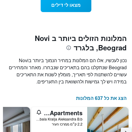
ככל
התרשים
מצאו לי דילים
כולל
שמתקרב
1
מועד
ציר
השהות
Y
התרשים
כולל1
המציגים
את
ציר
המלונות הזולים ביותר ב Novi
X
המחיר
Beograd, בלגרד
הממוצע
המציגים
של
את
חדר
מספר
נכון לעכשיו, אלו הם המלונות במחיר הנמוך ביותר בNovi
הימים
במהלך
Beograd שנתקלנו בהם בתאריכים שנבחרו. מאחר והמחירים
סוף
שנותרו
עשויים להשתנות לפי תאריך, מומלץ לשנות את התאריכים
עד
השבוע
זה
למועד
במידה ויש לך גמישות ולהשוואת בין התעריפים.
השהות
שנמצא
בימים
התרשים
כולל
האחרונים
הצג את כל 637 המלונות
1
ציר
ArkaBarka Floating Hostel and Apartments
Y
המציג
Obala Kralja Aleksandra B.b, בלגרד, סרביה
2.2 ק״מ ממרכז העיר
את
מחיר