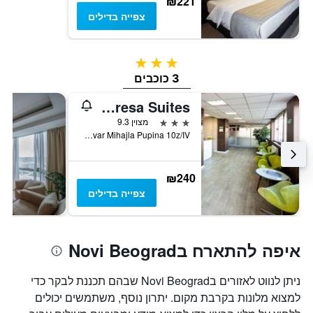
₪221
צפייה בדילים
3 כוכבים
3 כוכבים
Adresa Suites
3 כוכבים
מצוין 9.3
Bulevar Mihajla Pupina 10z/IV, בלגרד, סרביה
₪240
צפייה בדילים
איפה להתארח בNovi Beograd
ניתן לנווט לאזורים בNovi Beograd שבהם תכננת לבקר כדי
למצוא מלונות בקרבת מקום. יתרון נוסף, משתמשים יכולים