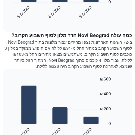
הבא
0
השבוע.
מציג
כ
ם
כ
ם
כ
ם
התרשים
את
3
ו
כ
ב
י
4
ו
כ
ב
י
5
ו
כ
ב
י
כולל
End
מחיר
1
of
הממוצע
interactive
ציר
של
chart
Y
כמה עולה Novi Beograd חדר מלון לסוף השבוע הקרוב?
חדר
המציג
הלילה
ב-72 השעות האחרונות נצפו מחירים עבור מלונות בתוך Novi Beograd
את
שנמצא
לסוף השבוע הקרוב במחיר החל מ-₪91 ללילה אם חיפוש ממוקד במלון 3
מחיר
היום
כוכבים לסוף השבוע הקרוב, משתמשים מצאו מחירים החל מ-₪103
הממוצע
בימים
ללילה. עבור מלון 4 כוכבים בתוך Novi Beograd, המחיר הזול ביותר
של
האחרונים
שנמצא לאחרונה לסוף השבוע הקרוב היה ₪228 ללילה.
חדר
השלושה,
מקובץ
₪600
לפי
Bar
Chart
דירוג
graphic.
chart
הכוכבים
₪400
with
התרשים
3
מציג
bars.
₪200
1
ציר
התרשים
X
הבא
0
המציג
מציג
כ
ם
כ
ם
כ
ם
קטגוריות
את