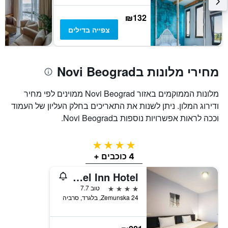
הממוצע
של
₪132
חדר
צפייה בדילים
מחירי מלונות בNovi Beograd
מלונות הממוקמים באזור Novi Beograd ממוינים לפי מחיר
ודירוג המלון. ניתן לשנות את התאריכים בחלק העליון של העמוד
וככה לראות אפשרויות נוספות בNovi Beograd.
4 כוכבים
4 כוכבים +
Nobel Inn Hotel
4 כוכבים
טוב 7.7
Zemunska 24, בלגרד, סרביה