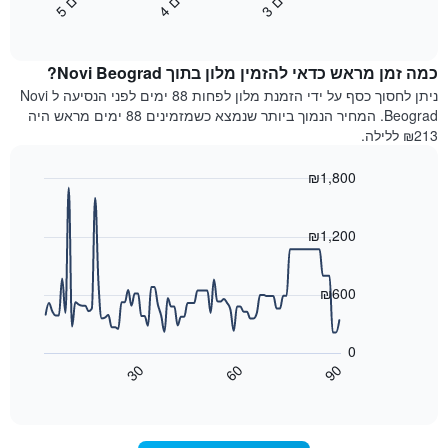
3
ו
כ
ב
י
4
ו
כ
ב
י
5
ו
כ
ב
י
מלונות
End
המחיר
of
לפי
הממוצע
interactive
מדרגות
לחדר
chart
כוכבים.
כמה זמן מראש כדאי להזמין מלון בתוך Novi Beograd?
ללילה
התרשים
הנוכחי,
ניתן לחסוך כסף על ידי הזמנת מלון לפחות 88 ימים לפני הנסיעה ל Novi
כולל
כפי
Beograd. המחיר הנמוך ביותר שנמצא כשמזמינים 88 ימים מראש היה
1
שנמצא
₪213 ללילה.
ציר
בשלושת
Y
הימים
₪1,800
המציגים
האחרונים,
את
Line
Chart
לפי
graphic.
chart
מחיר
דירוג
with
₪1,200
החדר
כוכבים
90
הממוצע
התרשים
data
להלילה
points.
כולל1
₪600
שנמצא
ציר
בשלושת
X
התרשים
הימים
הבא
המציגים
0
האחרונים
מציג
קטגוריות
30
60
90
כיצד
מלונות
End
of
לפי
משתנה
interactive
דירוג
מחיר
chart
החדר
כוכבים.