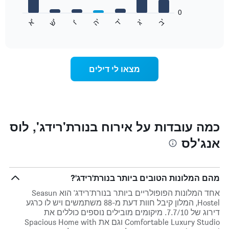
המציגים
חודשים.
0
התרשים
התרשים
'
'
'
'
'
'
ש
'
א
ה
ב
ד
ג
ו
הבא
End
כולל
of
מציג
interactive
1
את
chart
ציר
מחיר
Y
הממוצע
מצאו לי דילים
המציגים
של
את
חדר
המחיר
לכל
הממוצע
יום
של
בשבוע
חדר
התרשים
כמה עובדות על אירוח בנורת'רידג', לוס
כולל
אנג'לס
1
ציר
X
המציגים
מהם המלונות הטובים ביותר בנורת'רידג'?
את
ימי
אחד המלונות הפופולריים ביותר בנורת'רידג' הוא Seasun
השבוע.
Hostel, המלון קיבל חוות דעת מ-88 משתמשים ויש לו כרגע
התרשים
דירוג של 7.7/10. מיקומים מובילים נוספים כוללים את
כולל
Comfortable Luxury Studio וגם את Spacious Home with
1