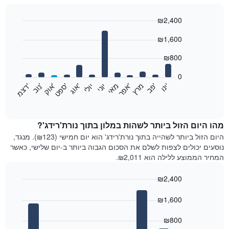
₪2,400
Bar
Chart
₪1,600
graphic.
chart
with
12
₪800
bars.
0
התרשים
'
'
מרץ
'
מאי
יוני
יולי
'
'
'
'
'
י
נ
ו
פ
ב​​​​​​​
א
פ
ר
א
ו
ג
ס
פ
ט
א
ו
ק
נ
ו
ב
ד
צ
מ
הבא
End
of
מציג
interactive
את
chart
מחיר
מהו היום הזול ביותר לשהות במלון בתוך נורת'רידג'?
הממוצע
היום הזול ביותר לשהייה בתוך נורת'רידג' הוא יום חמישי (₪123). מנגד,
של
נוסעים יכולים לצפות לשלם את הסכום הגבוה ביותר ב-יום שלישי, כאשר
חדר
המחיר הממוצע ללילה הוא ₪2,011.
בכל
חודש
₪2,400
התרשים
Bar
כולל
Chart
graphic.
chart
₪1,600
1
with
ציר
7
₪800
X
bars.