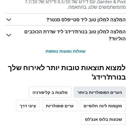
Garden & Pool, עם דירוג של 9.5/10 ודירוג של 7.7/10
ציר
מהמשתמשים שלנו, בהתאמה.
Y
המציג
המלצה למלון טוב ליד סטייפלס סנטר?
את
מחיר
המלצה למלון טוב בנורת'רידג' ליד שדרת הכוכבים
הממוצע
של
הוליווד?
חדר
שאלות נפוצות נוספות
למצוא תוצאות טובות יותר לאירוח שלך
בנורת'רידג'
הערים הפופולריות ביותר
מלונות ב קליפורניה
מקומות לינה חלופיים
ערים פופולריות
ציוני דרך
שכונות בלוס אנג'לס