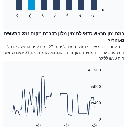
חודשים.
התרשים
0
התרשים
כולל
'
'
'
'
'
'
ש
'
א
ה
ד
ב
ג
ו
הבא
End
1
of
מציג
ציר
interactive
את
chart
Y
מחיר
כמה זמן מראש כדאי להזמין מלון בקרבת מקום נמל התעופה
המציגים
הממוצע
נאוזורי?
את
של
המחיר
ניתן לחסוך כסף על ידי הזמנת מלון לפחות 27 ימים לפני הנסיעה ל נמל
חדר
הממוצע
התעופה נאוזורי. המחיר הנמוך ביותר שנמצא כשמזמינים 27 ימים מראש
לכל
של
היה ₪93 ללילה.
יום
חדר
בשבוע
₪1,200
התרשים
כולל
Line
Chart
graphic.
1
chart
with
₪800
ציר
90
X
data
המציגים
points.
את
₪400
ימי
התרשים
השבוע.
הבא
התרשים
0
מציג
כולל
30
60
90
כיצד
End