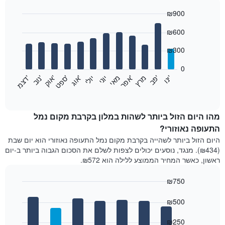
₪900
Bar
Chart
₪600
graphic.
chart
with
12
₪300
bars.
0
התרשים
'
'
מרץ
'
מאי
יוני
יולי
'
'
'
'
'
י
נ
ו
פ
ב​​​​​​​
א
פ
ר
א
ו
ג
ס
פ
ט
א
ו
ק
נ
ו
ב
ד
צ
מ
הבא
End
of
מציג
interactive
את
chart
מחיר
מהו היום הזול ביותר לשהות במלון בקרבת מקום נמל
הממוצע
התעופה נאוזורי?
של
היום הזול ביותר לשהייה בקרבת מקום נמל התעופה נאוזורי הוא יום שבת
חדר
(₪434). מנגד, נוסעים יכולים לצפות לשלם את הסכום הגבוה ביותר ב-יום
בכל
ראשון, כאשר המחיר הממוצע ללילה הוא ₪572.
חודש
התרשים
₪750
כולל
1
Bar
Chart
graphic.
ציר
chart
₪500
with
X
7
המציגים
₪250
bars.