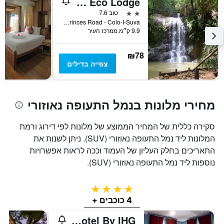
Rainforest Eco Lodge
Y
המציג
2 כוכבים
טוב 7.6
את
Princes Road - Colo-I-Suva, סובה, פיג'י
9.9 ק״מ ממרכז העיר
מחיר
הממוצע
של
₪78
חדר
צפייה בדילים
מחירי מלונות בנמל התעופה נאוזורי
סקירה כללית של המחיר הממוצע של מלונות לפי דירוג ורמת
המלונות ליד נמל התעופה נאוזורי (SUV). ניתן לשנות את
התאריכים בחלק העליון של העמוד וככה לראות אפשרויות
נוספות ליד נמל התעופה נאוזורי (SUV).
4 כוכבים
4 כוכבים +
Grand Pacific Hotel By IHG