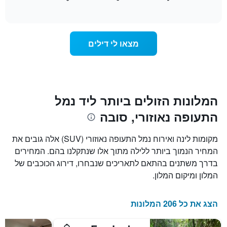
1
of
משתנה
interactive
ציר
מחיר
chart
Y
החדר
המציג
ככל
מצאו לי דילים
את
שמתקרב
מחיר
מועד
הממוצע
השהות
של
התרשים
חדר
כולל1
ציר
המלונות הזולים ביותר ליד נמל
X
התעופה נאוזורי, סובה
המציגים
את
מספר
מקומות לינה ואירוח נמל התעופה נאוזורי (SUV) אלה גובים את
הימים
המחיר הנמוך ביותר ללילה מתוך אלו שנתקלנו בהם. המחירים
שנותרו
בדרך משתנים בהתאם לתאריכים שנבחרו, דירוג הכוכבים של
עד
למועד
המלון ומיקום המלון.
השהות
התרשים
כולל
הצג את כל 206 המלונות
1
ציר