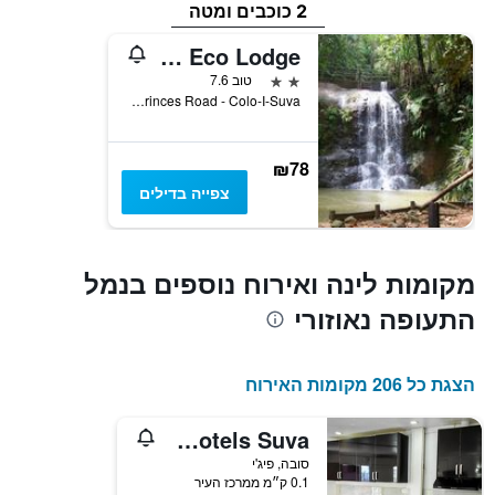
2 כוכבים ומטה
Rainforest Eco Lodge
2 כוכבים
טוב 7.6
Princes Road - Colo-I-Suva, סובה, פיג'י
₪78
צפייה בדילים
מקומות לינה ואירוח נוספים בנמל
התעופה נאוזורי
הצגת כל 206 מקומות האירוח
Town House Apartment Hotels Suva
סובה, פיג'י
0.1 ק״מ ממרכז העיר