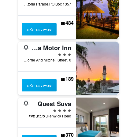
Victoria Parade,PO Box 1357, סובה, פיג'י
₪484
צפייה בדילים
Suva Motor Inn
3 כוכבים
Cnr of Gorrie And Mitchell Street, 0, סובה, פיג'י
₪189
צפייה בדילים
Quest Suva
4 כוכבים
Renwick Road, סובה, פיג'י
₪370