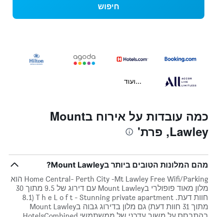
חיפוש
...ועוד
כמה עובדות על אירוח בMount
Lawley, פרת'
מהם המלונות הטובים ביותר בMount Lawley?
Home Central- Perth City -Mt Lawley Free Wifi/Parking הוא
מלון מאוד פופולרי בMount Lawley עם דירוג של 9.5 מתוך 30
חוות דעת. T h e L o f t - Stunning private apartment (8.1
מתוך 31 חוות דעת) גם מלון בדירוג גבוה בMount Lawley
בהתבסס על משוב עדכני של ממשתמשי HotelsCombined.