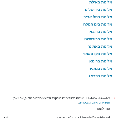
מלונות באילת
מלונות בירושלים
מלונות בתל אביב
מלונות בים המלח
מלונות בדובאי
מלונות בבודפשט
מלונות באתונה
מלונות בקו סאמוי
מלונות ברומא
מלונות בנתניה
מלונות בפראג
מלונות בטבריה
מלונות בטוקיו
מלונות בניו יורק
*
ב-HotelsCombined אנחנו תמיד מנסים לקבל ולהציג תמחור מדויק, עם זאת,
המחירים אינם מובטחים
.
מלונות בבנגקוק
הנה למה:
מלונות בלונדון
HotelsCombined הם לא המוכר