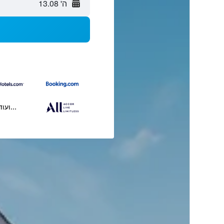
ה' 13.08
...ועוד