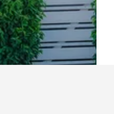
בית
קנדה
63,558
קולומביה הבריטית
,220
תובנות עבור מלונות בתוך nt
ניתן להשתמש בטיפים שלנו המבוססים על נתוני HotelsCombined כדי למצוא את המלון הבא שלך