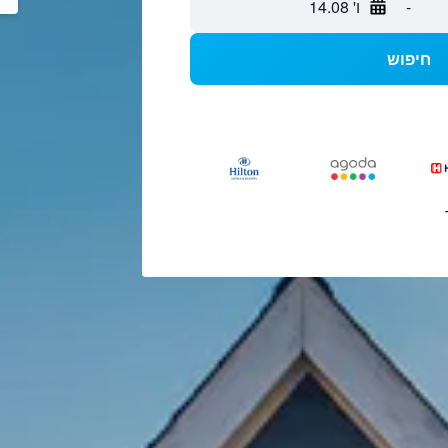
-
ו' 14.08
חיפוש