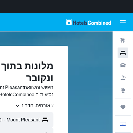
טיסות
מלונות
רכבים
ונקובר
חבילות
Explore
נסיעות ב-HotelsCombined.
2 אורחים, חדר 1
טיולים ונסיעות
עִבְרִית