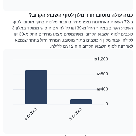
of
כולל
הממוצע
interactive
1
של
chart
ציר
כמה עולה מוטובו חדר מלון לסוף השבוע הקרוב?
חדר
Y
הלילה
ב-72 השעות האחרונות נצפו מחירים עבור מלונות בתוך מוטובו לסוף
המציג
שנמצא
השבוע הקרוב במחיר החל מ-₪139 ללילה אם חיפוש ממוקד במלון 3
את
היום
כוכבים לסוף השבוע הקרוב, משתמשים מצאו מחירים החל מ-₪139
מחיר
בימים
ללילה. עבור מלון 4 כוכבים בתוך מוטובו, המחיר הזול ביותר שנמצא
הממוצע
האחרונים
לאחרונה לסוף השבוע הקרוב היה ₪912 ללילה.
של
השלושה,
חדר
מקובץ
₪1,200
לפי
Bar
Chart
דירוג
graphic.
chart
הכוכבים
₪800
with
התרשים
2
מציג
bars.
₪400
1
ציר
התרשים
X
הבא
0
המציג
מציג
כ
ם
כ
ם
קטגוריות
את
3
ו
כ
ב
י
4
ו
כ
ב
י
מלונות
End
המחיר
of
לפי
הממוצע
interactive
מדרגות
לחדר
chart
כוכבים.