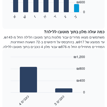
₪600
X
bars.
המציגים
חודשים.
0
התרשים
התרשים
'
'
'
'
'
'
ש
'
א
ה
ב
ד
ג
ו
הבא
End
כולל
of
מציג
interactive
1
את
chart
ציר
מחיר
כמה עולה מלון בתוך מוטובו ללילה?
Y
הממוצע
משתמשים מצאו מחירים עבור מלונות בתוך מוטובו הלילה החל מ-₪143,
המציגים
של
עד ממוצע של ₪917, בהתבסס על חיפושים ב-72 השעות האחרונות.
את
חדר
המחירים מתחילים החל מ-₪876 עבור מלון 4 כוכבים בתוך מוטובו ללילה.
המחיר
לכל
הממוצע
יום
₪1,200
של
בשבוע
חדר
Bar
התרשים
Chart
graphic.
chart
כולל
₪800
with
1
2
ציר
bars.
₪400
X
המציגים
התרשים
את
הבא
0
ימי
מציג
כ
ם
כ
ם
השבוע.
את
3
ו
כ
ב
י
4
ו
כ
ב
י
התרשים
End
מחיר