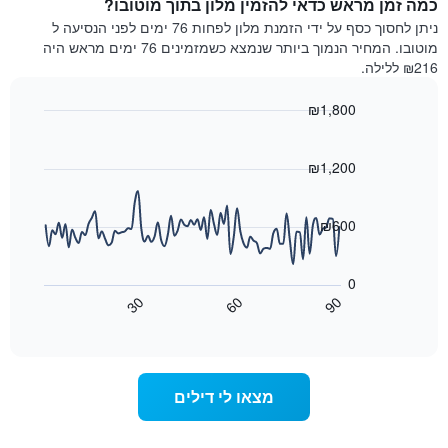
כמה זמן מראש כדאי להזמין מלון בתוך מוטובו?
ללילה
התרשים
הנוכחי,
ניתן לחסוך כסף על ידי הזמנת מלון לפחות 76 ימים לפני הנסיעה ל
כולל
כפי
מוטובו. המחיר הנמוך ביותר שנמצא כשמזמינים 76 ימים מראש היה
1
שנמצא
₪216 ללילה.
ציר
בשלושת
Y
הימים
₪1,800
המציגים
האחרונים,
את
Line
Chart
לפי
graphic.
chart
מחיר
דירוג
with
₪1,200
החדר
כוכבים
90
הממוצע
התרשים
data
להלילה
points.
כולל1
₪600
שנמצא
ציר
בשלושת
X
התרשים
הימים
הבא
המציגים
0
האחרונים
מציג
קטגוריות
30
60
90
כיצד
מלונות
End
of
לפי
משתנה
interactive
דירוג
מחיר
chart
החדר
כוכבים.
ככל
התרשים
מצאו לי דילים
כולל
שמתקרב
1
מועד
ציר
השהות