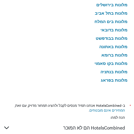
מלונות בירושלים
מלונות בתל אביב
מלונות בים המלח
מלונות בדובאי
מלונות בבודפשט
מלונות באתונה
מלונות ברומא
מלונות בקו סאמוי
מלונות בנתניה
מלונות בפראג
מלונות בטבריה
מלונות בטוקיו
מלונות בניו יורק
*
ב-HotelsCombined אנחנו תמיד מנסים לקבל ולהציג תמחור מדויק, עם זאת,
המחירים אינם מובטחים
.
מלונות בבנגקוק
הנה למה:
מלונות בלונדון
HotelsCombined הם לא המוכר
מלונות בבוקרשט