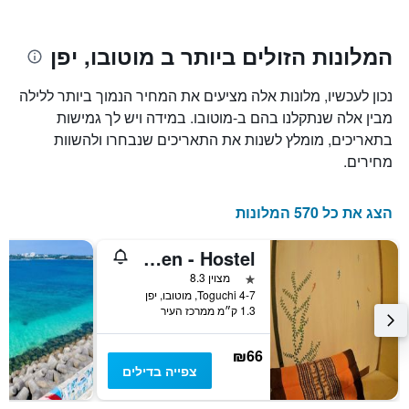
Y
התרשים
כולל1
המציגים
את
ציר
המלונות הזולים ביותר ב מוטובו, יפן
X
המחיר
הממוצע
המציגים
נכון לעכשיו, מלונות אלה מציעים את המחיר הנמוך ביותר ללילה
של
את
חדר
מספר
מבין אלה שנתקלנו בהם ב-מוטובו. במידה ויש לך גמישות
הימים
במהלך
בתאריכים, מומלץ לשנות את התאריכים שנבחרו ולהשוות
סוף
שנותרו
מחירים.
עד
השבוע
זה
למועד
השהות
שנמצא
הצג את כל 570 המלונות
בימים
התרשים
כולל
האחרונים
Guesthouse Nandeyanen - Hostel
1
ציר
כוכב 1
מצוין 8.3
Y
4-7 Toguchi, מוטובו, יפן
המציג
1.3 ק״מ ממרכז העיר
את
מחיר
₪66
הממוצע
צפייה בדילים
של
חדר