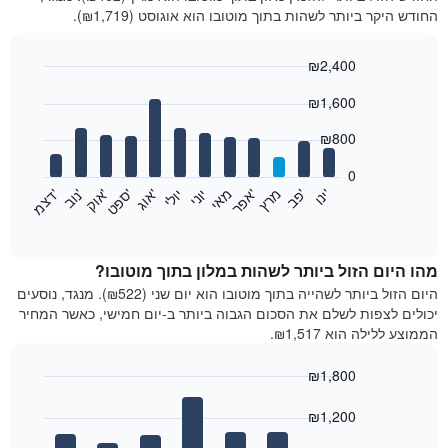
החודש היקר ביותר לשהות בתוך מוטובו הוא אוגוסט (₪1,719).
₪2,400
Bar
Chart
₪1,600
graphic.
chart
with
12
₪800
bars.
0
התרשים
'
'
מרץ
'
מאי
יוני
יולי
'
'
'
'
'
י
נ
ו
פ
ב​​​​​​​
א
פ
ר
א
ו
ג
ס
פ
ט
א
ו
ק
נ
ו
ב
ד
צ
מ
הבא
End
of
מציג
interactive
את
chart
מחיר
מהו היום הזול ביותר לשהות במלון בתוך מוטובו?
הממוצע
היום הזול ביותר לשהייה בתוך מוטובו הוא יום שני (₪522). מנגד, נוסעים
של
יכולים לצפות לשלם את הסכום הגבוה ביותר ב-יום חמישי, כאשר המחיר
חדר
הממוצע ללילה הוא ₪1,517.
בכל
חודש
₪1,800
התרשים
Bar
כולל
Chart
graphic.
chart
₪1,200
1
with
ציר
7