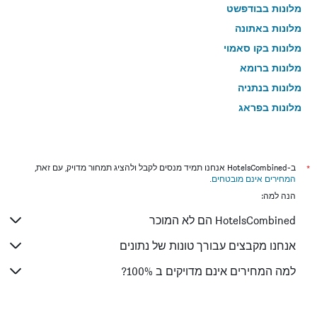
מלונות בבודפשט
מלונות באתונה
מלונות בקו סאמוי
מלונות ברומא
מלונות בנתניה
מלונות בפראג
מלונות בטבריה
מלונות בטוקיו
מלונות בניו יורק
*
ב-HotelsCombined אנחנו תמיד מנסים לקבל ולהציג תמחור מדויק, עם זאת,
המחירים אינם מובטחים
.
מלונות בבנגקוק
הנה למה:
מלונות בלונדון
HotelsCombined הם לא המוכר
מלונות בבוקרשט
מלונות בפאפוס
אנחנו מקבצים עבורך טונות של נתונים
מלונות בלימסול
למה המחירים אינם מדויקים ב 100%?
מלונות בפאטונג
מלונות בפריז