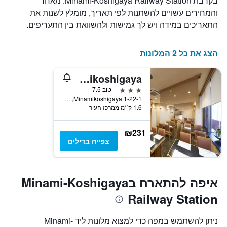
בקרבת Minami-Koshigaya Railway Station. מאחר
והמחירים עשויים להשתנות לפי תאריך, מומלץ לשנות את
התאריכים במידה ויש לך גמישות ולהשוואת בין התעריפים.
הצג את כל 2 המלונות
Hotel Sunoak Minamikoshigaya
3 כוכבים
טוב 7.5
Minamikoshigaya 1-22-1, קושיגאיה, יפן
1.6 ק״מ ממרכז העיר
₪231
צפייה בדילים
איפה להתארח בMinami-Koshigaya
Railway Station
ניתן להשתמש במפה כדי למצוא מלונות ליד Minami-