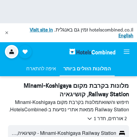
hotelscombined.co.il
זמין גם באנגלית.
Visit site in
English
המלונות הזולים ביותר
איפה להתארח
מלונות בקרבת מקום Minami-Koshigaya
Railway Station, קושיגאיה
חיפוש והשוואתמלונות בקרבת מקום Minami-Koshigaya
Railway Station ממאות אתרי נסיעות ב-HotelsCombined.
2 אורחים, חדר 1
Minami-Koshigaya Railway Station - קושיגאיה, יפן