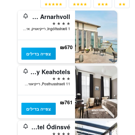
Center Hotels Arnarhvoll
4 כוכבים
Ingólfsstræti 1, רייקיאוויק, איסלנד
₪670
צפייה בדילים
Hotel Borg By Keahotels
4 כוכבים
Posthusstraeti 11, רייקיאוויק, איסלנד
₪761
צפייה בדילים
Hotel Ódinsvé
4 כוכבים