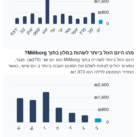
₪1,600
graphic.
chart
with
12
₪800
bars.
0
התרשים
'
'
מרץ
'
מאי
יוני
יולי
'
'
'
'
'
י
נ
ו
פ
ב​​​​​​​
א
פ
ר
א
ו
ג
ס
פ
ט
א
ו
ק
נ
ו
ב
ד
צ
מ
הבא
End
of
מציג
interactive
את
chart
מחיר
מהו היום הזול ביותר לשהות במלון בתוך Miðborg?
הממוצע
היום הזול ביותר לשהייה בתוך Miðborg הוא יום שני (₪270). מנגד,
של
נוסעים יכולים לצפות לשלם את הסכום הגבוה ביותר ב-יום שישי, כאשר
חדר
המחיר הממוצע ללילה הוא ₪1,973.
בכל
חודש
₪2,400
התרשים
Bar
כולל
Chart
graphic.
chart
₪1,600
1
with
ציר
7
₪800
X
bars.
המציגים
חודשים.
0
התרשים
התרשים
'
'
'
'
'
'
ש
'
א
ה
ב
ד
ג
ו
הבא
End
כולל
of
מציג
interactive