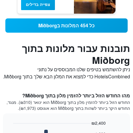
צפייה בדילים
כל 454 המלונות בMiðborg
תובנות עבור מלונות בתוך
Miðborg
ניתן להשתמש בטיפים שלנו המבוססים על נתוני
HotelsCombined כדי למצוא את המלון הבא שלך בתוך Miðborg.
מהו החודש הזול ביותר להזמין מלון בתוך Miðborg?
החודש הזול ביותר להזמין מלון בתוך Miðborg הוא ינואר (₪310). מנגד,
החודש היקר ביותר לשהות בתוך Miðborg הוא אוגוסט (₪1,973).
₪2,400
Bar
Chart