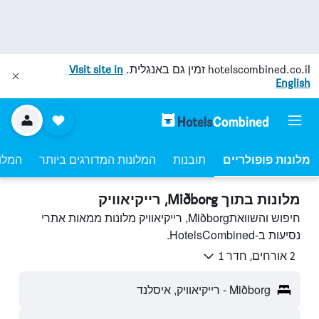
hotelscombined.co.il
זמין גם באנגלית.
Visit site in
English
מלונות פופולריים
תובנות
המלונות המדורגים ביותר
המלונ
מלונות בתוך Miðborg, רייקיאוויק
חיפוש והשוואתMiðborg, רייקיאוויק מלונות ממאות אתרי
נסיעות ב-HotelsCombined.
2 אורחים, חדר 1
Miðborg - רייקיאוויק, איסלנד