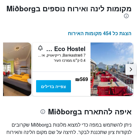
מקומות לינה ואירוח נוספים בMiðborg
הצגת כל 454 מקומות האירוח
Loft - Hi Eco Hostel
Bankastræti 7, רייקיאוויק, איסלנד
0.4 ק״מ ממרכז העיר
₪569
צפייה בדילים
איפה להתארח בMiðborg
ניתן להשתמש במפה כדי למצוא מלונות בMiðborg שקרובים
לנקודות ציון שתכננת לבקר. לחיצה על שם מקום הלינה והאירוח