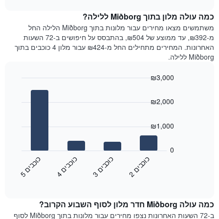
1
את
chart
ציר
מחיר
כמה עולה מלון בתוך Miðborg ללילה?
Y
הממוצע
משתמשים מצאו מחירים עבור מלונות בתוך Miðborg הלילה החל
המציגים
של
מ-₪392, עד ממוצע של ₪504, בהתבסס על חיפושים ב-72 השעות
את
חדר
האחרונות. המחירים מתחילים החל מ-₪424 עבור מלון 4 כוכבים בתוך
המחיר
לכל
Miðborg ללילה.
הממוצע
יום
של
בשבוע
חדר
₪3,000
התרשים
Bar
כולל
Chart
graphic.
chart
1
₪2,000
with
ציר
4
X
bars.
₪1,000
המציגים
את
התרשים
ימי
הבא
0
השבוע.
מציג
כ
ם
כ
ם
כ
ם
כ
ם
התרשים
את
2
ו
כ
ב
י
3
ו
כ
ב
י
4
ו
כ
ב
י
5
ו
כ
ב
י
כולל
End
מחיר
1
of
הממוצע
interactive
ציר
של
chart
Y
כמה עולה Miðborg חדר מלון לסוף השבוע הקרוב?
חדר
המציג
הלילה
ב-72 השעות האחרונות נצפו מחירים עבור מלונות בתוך Miðborg לסוף