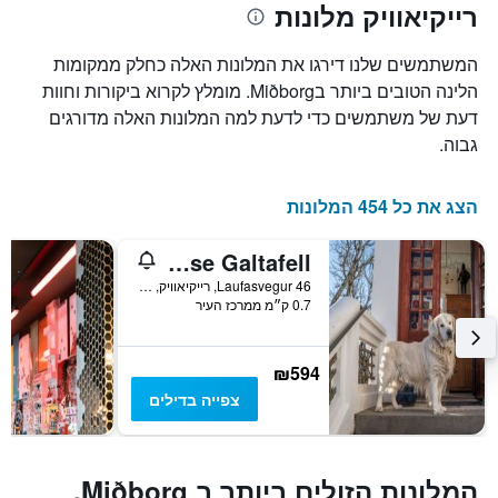
רייקיאוויק מלונות
הממוצע
המציגים
של
את
חדר
מספר
המשתמשים שלנו דירגו את המלונות האלה כחלק ממקומות
הימים
במהלך
הלינה הטובים ביותר בMiðborg. מומלץ לקרוא ביקורות וחוות
סוף
שנותרו
דעת של משתמשים כדי לדעת למה המלונות האלה מדורגים
עד
השבוע
זה
למועד
גבוה.
השהות
שנמצא
בימים
התרשים
כולל
האחרונים
הצג את כל 454 המלונות
1
ציר
Guesthouse Galtafell
Y
המציג
Laufasvegur 46, רייקיאוויק, איסלנד
0.7 ק״מ ממרכז העיר
את
מחיר
הממוצע
של
₪594
חדר
צפייה בדילים
המלונות הזולים ביותר ב Miðborg,