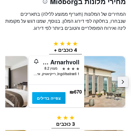
מחירי מלונות בMiðborg
המחירים של המלונות (תעריף ממוצע ללילה) בתאריכים
שנבחרו, בחלוקה לפי דירוג המלון. בנוסף, שמנו דגש על מקומות
לינה ואירוח הפופולריים והטובים ביותר לפי דירוג.
4 כוכבים
4 כוכבים +
Center Hotels Arnarhvoll
4 כוכבים
מצוין 8.2
Ingólfsstræti 1, רייקיאוויק, איסלנד
₪670
צפייה בדילים
3 כוכבים
3 כוכבים