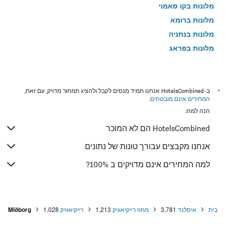
מלונות בקו סאמוי
מלונות ברומא
מלונות בנתניה
מלונות בפראג
מלונות בטבריה
מלונות בטוקיו
מלונות בניו יורק
*
ב-HotelsCombined אנחנו תמיד מנסים לקבל ולהציג תמחור מדויק, עם זאת,
המחירים אינם מובטחים
.
מלונות בבנגקוק
הנה למה:
מלונות בלונדון
HotelsCombined הם לא המוכר
מלונות בבוקרשט
מלונות בפאפוס
אנחנו מקבצים עבורך טונות של נתונים
מלונות בלימסול
למה המחירים אינם מדויקים ב 100%?
מלונות בפאטונג
מלונות בפריז
מלונות בוינה
בית
איסלנד
3,781
מחוז רייקיאוויק
1,213
רייקיאוויק
1,028
Miðborg
מלונות בטביליסי