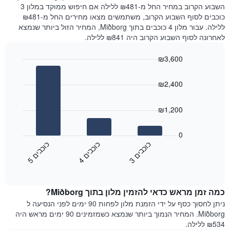
את
שנמצא
השבוע הקרוב במחיר החל מ-₪481 ללילה אם חיפוש ממוקד במלון 3
מחיר
היום
כוכבים לסוף השבוע הקרוב, משתמשים מצאו מחירים החל מ-₪481
הממוצע
בימים
ללילה. עבור מלון 4 כוכבים בתוך Miðborg, המחיר הזול ביותר שנמצא
של
האחרונים
לאחרונה לסוף השבוע הקרוב היה ₪841 ללילה.
חדר
השלושה,
מקובץ
₪3,600
לפי
Bar
Chart
דירוג
graphic.
chart
הכוכבים
₪2,400
with
התרשים
3
מציג
bars.
₪1,200
1
ציר
התרשים
X
הבא
0
המציג
מציג
כ
ם
כ
ם
כ
ם
קטגוריות
את
3
ו
כ
ב
י
4
ו
כ
ב
י
5
ו
כ
ב
י
מלונות
End
המחיר
of
לפי
הממוצע
interactive
מדרגות
לחדר
chart
כוכבים.
כמה זמן מראש כדאי להזמין מלון בתוך Miðborg?
ללילה
התרשים
הנוכחי,
ניתן לחסוך כסף על ידי הזמנת מלון לפחות 90 ימים לפני הנסיעה ל
כולל
כפי
Miðborg. המחיר הנמוך ביותר שנמצא כשמזמינים 90 ימים מראש היה
1
שנמצא
₪534 ללילה.
ציר