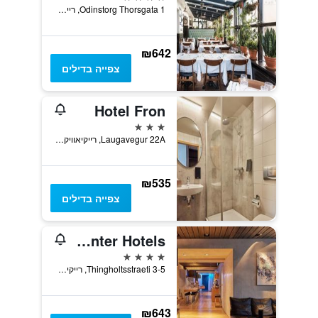
Odinstorg Thorsgata 1, רייקיאוויק, איסלנד
₪642
צפייה בדילים
Hotel Fron
3 כוכבים
Laugavegur 22A, רייקיאוויק, איסלנד
₪535
צפייה בדילים
Þingholt by Center Hotels
4 כוכבים
Thingholtsstraeti 3-5, רייקיאוויק, איסלנד
₪643