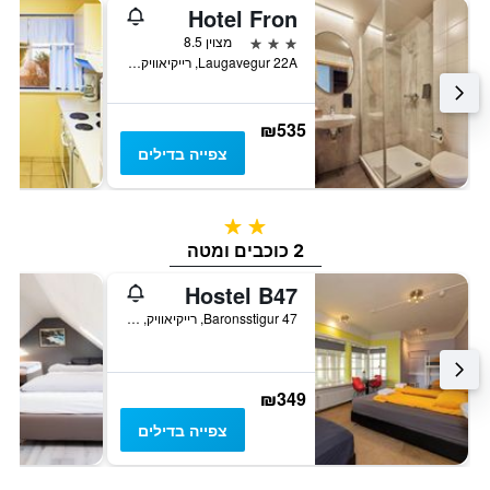
Hotel Fron
3 כוכבים
מצוין 8.5
Laugavegur 22A, רייקיאוויק, איסלנד
₪535
צפייה בדילים
2 כוכבים
2 כוכבים ומטה
Hostel B47
Baronsstigur 47, רייקיאוויק, איסלנד
₪349
צפייה בדילים