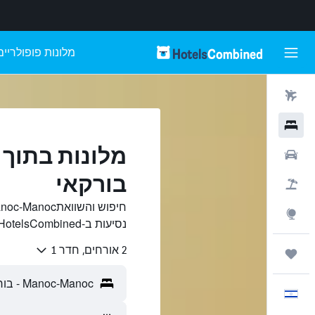
מלונות פופולריים
טיסות
מלונות
רכבים
בורקאי
חבילות
Explore
נסיעות ב-HotelsCombined.
2 אורחים, חדר 1
טיולים ונסיעות
עִבְרִית