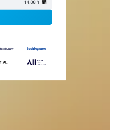
ו' 14.08
...ועוד