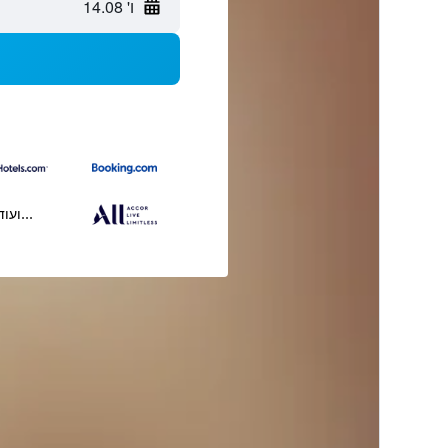
ו' 14.08
...ועוד