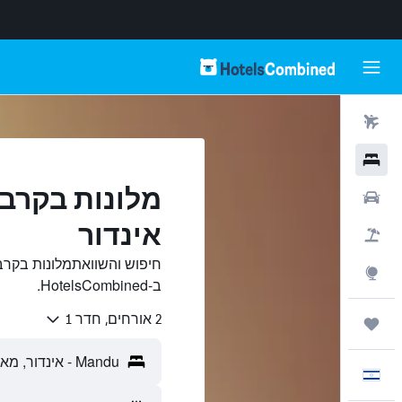
טיסות
מלונות
רכבים
אינדור
חבילות
Explore
ב-HotelsCombined.
2 אורחים, חדר 1
טיולים ונסיעות
עִבְרִית