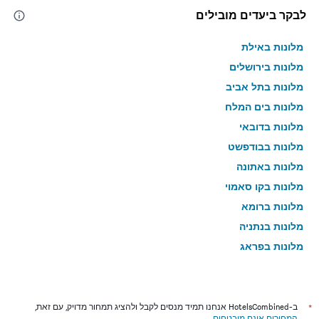
לבקר ביעדים מובילים
מלונות באילת
מלונות בירושלים
מלונות בתל אביב
מלונות בים המלח
מלונות בדובאי
מלונות בבודפשט
מלונות באתונה
מלונות בקו סאמוי
מלונות ברומא
מלונות בנתניה
מלונות בפראג
מלונות בטבריה
מלונות בטוקיו
מלונות בניו יורק
*
ב-HotelsCombined אנחנו תמיד מנסים לקבל ולהציג תמחור מדויק, עם זאת,
המחירים אינם מובטחים
.