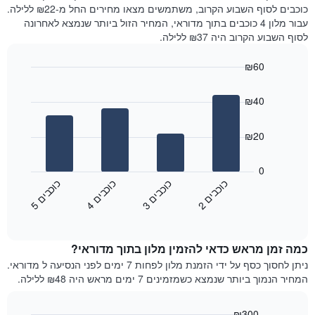
את
היום
כוכבים לסוף השבוע הקרוב, משתמשים מצאו מחירים החל מ-₪22 ללילה.
מחיר
בימים
עבור מלון 4 כוכבים בתוך מדוראי, המחיר הזול ביותר שנמצא לאחרונה
הממוצע
האחרונים
לסוף השבוע הקרוב היה ₪37 ללילה.
של
השלושה,
חדר
מקובץ
₪60
לפי
Bar
Chart
דירוג
graphic.
chart
הכוכבים
₪40
with
התרשים
4
מציג
bars.
₪20
1
ציר
התרשים
X
הבא
0
המציג
מציג
כ
ם
כ
ם
כ
ם
כ
ם
קטגוריות
את
2
ו
כ
ב
י
3
ו
כ
ב
י
4
ו
כ
ב
י
5
ו
כ
ב
י
מלונות
End
המחיר
of
לפי
הממוצע
interactive
מדרגות
לחדר
chart
כוכבים.
כמה זמן מראש כדאי להזמין מלון בתוך מדוראי?
ללילה
התרשים
הנוכחי,
ניתן לחסוך כסף על ידי הזמנת מלון לפחות 7 ימים לפני הנסיעה ל מדוראי.
כולל
כפי
המחיר הנמוך ביותר שנמצא כשמזמינים 7 ימים מראש היה ₪48 ללילה.
1
שנמצא
ציר
בשלושת
Y
₪300