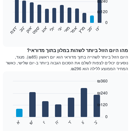
₪240
graphic.
chart
with
12
₪120
bars.
0
התרשים
'
'
מרץ
'
מאי
יוני
יולי
'
'
'
'
'
י
נ
ו
פ
ב​​​​​​​
א
פ
ר
א
ו
ג
ס
פ
ט
א
ו
ק
נ
ו
ב
ד
צ
מ
הבא
End
of
מציג
interactive
את
chart
מחיר
מהו היום הזול ביותר לשהות במלון בתוך מדוראי?
הממוצע
היום הזול ביותר לשהייה בתוך מדוראי הוא יום ראשון (₪85). מנגד,
של
נוסעים יכולים לצפות לשלם את הסכום הגבוה ביותר ב-יום שלישי, כאשר
חדר
המחיר הממוצע ללילה הוא ₪296.
בכל
חודש
₪360
התרשים
Bar
כולל
Chart
graphic.
chart
₪240
1
with
ציר
7
₪120
X
bars.
המציגים
חודשים.
0
התרשים
התרשים
'
'
'
'
'
'
ש
'
א
ה
ד
ב
ג
ו
הבא
End
כולל
of
מציג
interactive