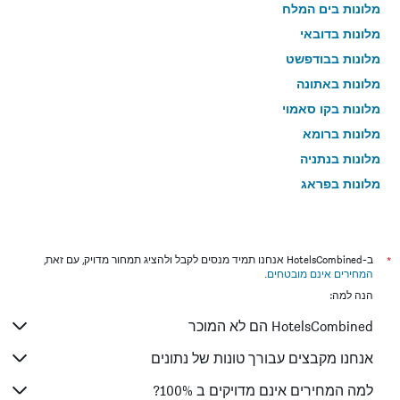
מלונות בים המלח
מלונות בדובאי
מלונות בבודפשט
מלונות באתונה
מלונות בקו סאמוי
מלונות ברומא
מלונות בנתניה
מלונות בפראג
מלונות בטבריה
מלונות בטוקיו
מלונות בניו יורק
*
ב-HotelsCombined אנחנו תמיד מנסים לקבל ולהציג תמחור מדויק, עם זאת,
המחירים אינם מובטחים
.
מלונות בבנגקוק
הנה למה:
מלונות בלונדון
HotelsCombined הם לא המוכר
מלונות בבוקרשט
מלונות בפאפוס
אנחנו מקבצים עבורך טונות של נתונים
מלונות בלימסול
למה המחירים אינם מדויקים ב 100%?