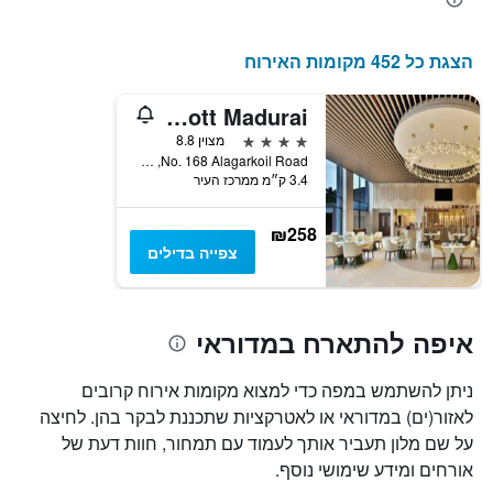
הצגת כל 452 מקומות האירוח
Courtyard by Marriott Madurai
4 כוכבים
מצוין 8.8
No. 168 Alagarkoil Road, מדוראי, הודו
3.4 ק״מ ממרכז העיר
₪258
צפייה בדילים
איפה להתארח במדוראי
ניתן להשתמש במפה כדי למצוא מקומות אירוח קרובים
לאזור(ים) במדוראי או לאטרקציות שתכננת לבקר בהן. לחיצה
על שם מלון תעביר אותך לעמוד עם תמחור, חוות דעת של
אורחים ומידע שימושי נוסף.