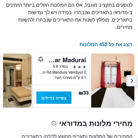
של
לנוסעים בתקציב מוגבל, אלו הם המלונות הזולים ביותר הזמינים
מספר
חדר
הימים
ב-מדוראי בתאריכים שנבחרו. במידה ויש לך גמישות
במהלך
שנותרו
בתאריכים, מומלץ לשנות את התאריכים שנבחרו ולהשוות
סוף
עד
השבוע
מחירים.
למועד
זה
השהות
שנמצא
התרשים
בימים
הצג את כל 452 המלונות
כולל
האחרונים
1
ציר
Super Collection O Anna Nagar Madurai
Y
3 כוכבים
בסדר 5.6
המציג
2 Vandiyur Main Rd Mandure Vandiyur, מדוראי, הודו
את
4.1 ק״מ ממרכז העיר
מחיר
הממוצע
₪33
של
צפייה בדילים
חדר
מחירי מלונות במדוראי
המחירים של המלונות (תעריף ממוצע ללילה) בתאריכים