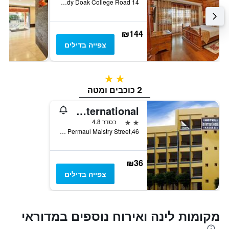
14 Lady Doak College Road, מדוראי, הודו
₪144
צפייה בדילים
2 כוכבים
2 כוכבים ומטה
Hotel International
2 כוכבים
בסדר 4.8
46,West Permaul Maistry Street, מדוראי, הודו
₪36
צפייה בדילים
מקומות לינה ואירוח נוספים במדוראי