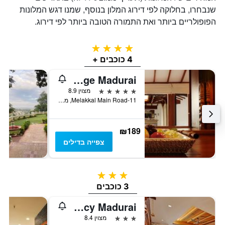
שנבחרו, בחלוקה לפי דירוג המלון בנוסף, שמנו דגש המלונות
הפופולריים ביותר ואת התמורה הטובה ביותר לפי דירוג.
4 כוכבים
4 כוכבים +
Heritage Madurai
5 כוכבים
מצוין 8.9
11-Melakkal Main Road, מדוראי, הודו
₪189
צפייה בדילים
3 כוכבים
3 כוכבים
Jc Residency Madurai
3 כוכבים
מצוין 8.4