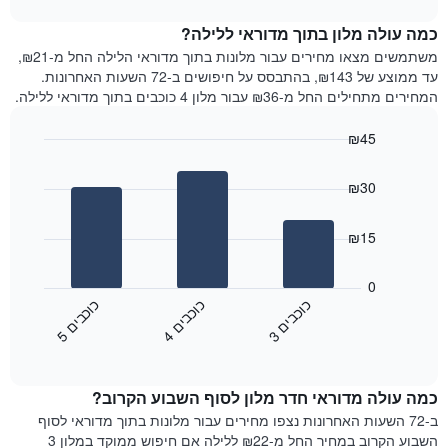
1
את
chart
ציר
מחיר
כמה עולה מלון בתוך מדוראי ללילה?
Y
הממוצע
משתמשים מצאו מחירים עבור מלונות בתוך מדוראי הלילה החל מ-₪21,
המציגים
של
עד ממוצע של ₪143, בהתבסס על חיפושים ב-72 השעות האחרונות.
את
חדר
המחירים מתחילים החל מ-₪36 עבור מלון 4 כוכבים בתוך מדוראי ללילה.
המחיר
לכל
הממוצע
יום
₪45
של
בשבוע
חדר
Bar
התרשים
Chart
graphic.
chart
כולל
₪30
with
1
3
ציר
bars.
₪15
X
המציגים
התרשים
את
הבא
0
ימי
מציג
כ
ם
כ
ם
כ
ם
השבוע.
את
4
ו
כ
ב
י
5
ו
כ
ב
י
3
ו
כ
ב
י
התרשים
End
מחיר
of
כולל
הממוצע
interactive
1
של
chart
ציר
כמה עולה מדוראי חדר מלון לסוף השבוע הקרוב?
חדר
Y
הלילה
ב-72 השעות האחרונות נצפו מחירים עבור מלונות בתוך מדוראי לסוף
המציג
שנמצא
השבוע הקרוב במחיר החל מ-₪22 ללילה אם חיפוש ממוקד במלון 3