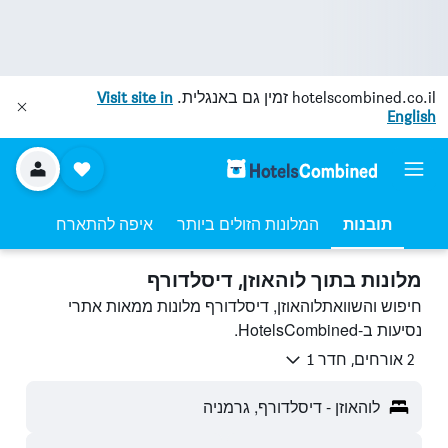
hotelscombined.co.il
זמין גם באנגלית.
Visit site in
English
תובנות
המלונות הזולים ביותר
איפה להתארח
מלונות בתוך לוהאוזן, דיסלדורף
חיפוש והשוואתלוהאוזן, דיסלדורף מלונות ממאות אתרי
נסיעות ב-HotelsCombined.
2 אורחים, חדר 1
לוהאוזן - דיסלדורף, גרמניה