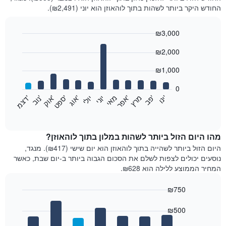
החודש היקר ביותר לשהות בתוך לוהאוזן הוא יוני (₪2,491).
₪3,000
Bar
Chart
₪2,000
graphic.
chart
with
12
₪1,000
bars.
0
התרשים
'
'
מרץ
'
מאי
יוני
יולי
'
'
'
'
'
י
נ
ו
פ
ב​​​​​​​
א
פ
ר
א
ו
ג
ס
פ
ט
א
ו
ק
נ
ו
ב
ד
צ
מ
הבא
End
of
מציג
interactive
את
chart
מחיר
מהו היום הזול ביותר לשהות במלון בתוך לוהאוזן?
הממוצע
היום הזול ביותר לשהייה בתוך לוהאוזן הוא יום שישי (₪417). מנגד,
של
נוסעים יכולים לצפות לשלם את הסכום הגבוה ביותר ב-יום שבת, כאשר
חדר
המחיר הממוצע ללילה הוא ₪628.
בכל
חודש
₪750
התרשים
Bar
כולל
Chart
graphic.
chart
₪500
1
with
ציר
7