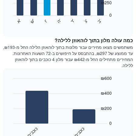
₪250
X
bars.
המציגים
חודשים.
0
התרשים
התרשים
'
'
'
'
'
'
ש
'
א
ה
ד
ב
ג
ו
הבא
End
כולל
of
מציג
interactive
1
את
chart
ציר
מחיר
כמה עולה מלון בתוך לוהאוזן ללילה?
Y
הממוצע
משתמשים מצאו מחירים עבור מלונות בתוך לוהאוזן הלילה החל מ-₪193,
המציגים
של
עד ממוצע של ₪297, בהתבסס על חיפושים ב-72 השעות האחרונות.
את
חדר
המחירים מתחילים החל מ-₪442 עבור מלון 4 כוכבים בתוך לוהאוזן
המחיר
לכל
ללילה.
הממוצע
יום
של
בשבוע
חדר
₪600
התרשים
Bar
כולל
Chart
graphic.
chart
1
₪400
with
ציר
2
X
bars.
₪200
המציגים
את
התרשים
ימי
הבא
0
השבוע.
מציג
כ
ם
כ
ם
התרשים
את