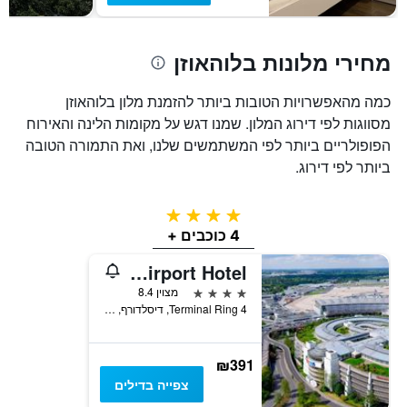
חדר
מחירי מלונות בלוהאוזן
כמה מהאפשרויות הטובות ביותר להזמנת מלון בלוהאוזן
מסווגות לפי דירוג המלון. שמנו דגש על מקומות הלינה והאירוח
הפופולריים ביותר לפי המשתמשים שלנו, ואת התמורה הטובה
ביותר לפי דירוג.
4 כוכבים
4 כוכבים +
Sheraton Düsseldorf Airport Hotel
4 כוכבים
מצוין 8.4
Terminal Ring 4, דיסלדורף, צפון ריין-וסטפאליה, גרמניה
₪391
צפייה בדילים