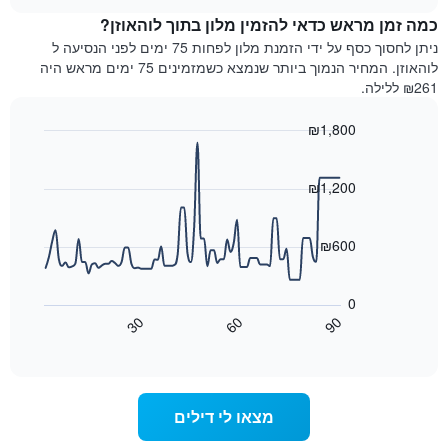
מדרגות
לחדר
chart
כוכבים.
כמה זמן מראש כדאי להזמין מלון בתוך לוהאוזן?
ללילה
התרשים
הנוכחי,
ניתן לחסוך כסף על ידי הזמנת מלון לפחות 75 ימים לפני הנסיעה ל
כולל
כפי
לוהאוזן. המחיר הנמוך ביותר שנמצא כשמזמינים 75 ימים מראש היה
1
שנמצא
₪261 ללילה.
ציר
בשלושת
Y
הימים
₪1,800
המציגים
האחרונים,
את
Line
Chart
לפי
graphic.
chart
מחיר
דירוג
with
₪1,200
החדר
כוכבים
90
הממוצע
התרשים
data
להלילה
points.
כולל1
₪600
שנמצא
ציר
בשלושת
X
התרשים
הימים
הבא
המציגים
0
האחרונים
מציג
קטגוריות
30
60
90
כיצד
מלונות
End
of
לפי
משתנה
interactive
דירוג
מחיר
chart
החדר
כוכבים.
ככל
התרשים
מצאו לי דילים
כולל
שמתקרב
1
מועד