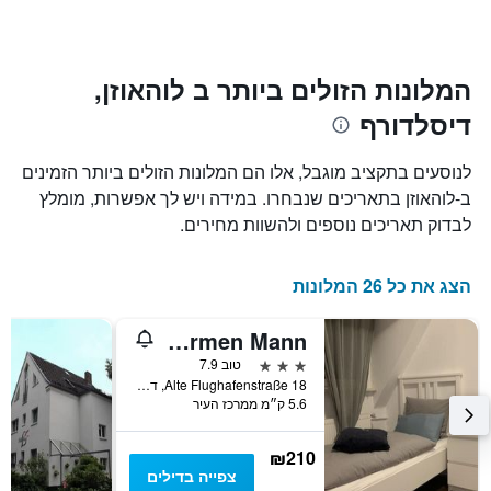
ציר
השהות
Y
התרשים
כולל1
המציגים
את
ציר
המלונות הזולים ביותר ב לוהאוזן,
X
המחיר
דיסלדורף
הממוצע
המציגים
של
את
חדר
מספר
לנוסעים בתקציב מוגבל, אלו הם המלונות הזולים ביותר הזמינים
הימים
במהלך
ב-לוהאוזן בתאריכים שנבחרו. במידה ויש לך אפשרות, מומלץ
סוף
שנותרו
לבדוק תאריכים נוספים ולהשוות מחירים.
עד
השבוע
זה
למועד
השהות
שנמצא
הצג את כל 26 המלונות
בימים
התרשים
כולל
האחרונים
1
Zum armen Mann
ציר
3 כוכבים
טוב 7.9
Y
Alte Flughafenstraße 18, דיסלדורף, צפון ריין-וסטפאליה, גרמניה
המציג
5.6 ק״מ ממרכז העיר
את
מחיר
הממוצע
₪210
של
צפייה בדילים