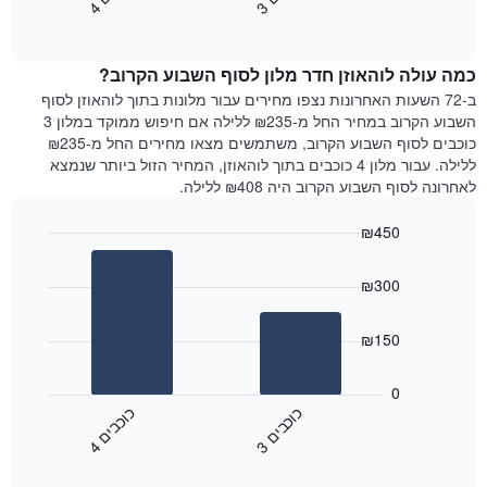
3
ו
כ
ב
י
4
ו
כ
ב
י
כולל
End
מחיר
1
of
הממוצע
interactive
ציר
של
chart
Y
כמה עולה לוהאוזן חדר מלון לסוף השבוע הקרוב?
חדר
המציג
הלילה
ב-72 השעות האחרונות נצפו מחירים עבור מלונות בתוך לוהאוזן לסוף
את
שנמצא
השבוע הקרוב במחיר החל מ-₪235 ללילה אם חיפוש ממוקד במלון 3
מחיר
היום
כוכבים לסוף השבוע הקרוב, משתמשים מצאו מחירים החל מ-₪235
הממוצע
בימים
ללילה. עבור מלון 4 כוכבים בתוך לוהאוזן, המחיר הזול ביותר שנמצא
של
האחרונים
לאחרונה לסוף השבוע הקרוב היה ₪408 ללילה.
חדר
השלושה,
מקובץ
₪450
לפי
Bar
Chart
דירוג
graphic.
chart
הכוכבים
₪300
with
התרשים
2
מציג
bars.
₪150
1
ציר
התרשים
X
הבא
0
המציג
מציג
כ
ם
כ
ם
קטגוריות
את
3
ו
כ
ב
י
4
ו
כ
ב
י
מלונות
End
המחיר
of
לפי
הממוצע
interactive