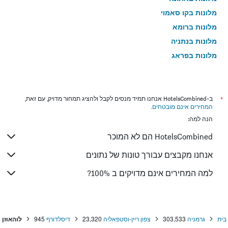
מלונות בקו סאמוי
מלונות ברומא
מלונות בנתניה
מלונות בפראג
מלונות בטבריה
מלונות בטוקיו
מלונות בניו יורק
*
ב-HotelsCombined אנחנו תמיד מנסים לקבל ולהציג תמחור מדויק, עם זאת,
המחירים אינם מובטחים
.
מלונות בבנגקוק
הנה למה:
מלונות בלונדון
HotelsCombined הם לא המוכר
מלונות בבוקרשט
מלונות בפאפוס
אנחנו מקבצים עבורך טונות של נתונים
מלונות בלימסול
למה המחירים אינם מדויקים ב 100%?
מלונות בפאטונג
מלונות בפריז
מלונות בוינה
בית
גרמניה
303,533
צפון ריין-וסטפאליה
23,320
דיסלדורף
945
לוהאוזן
מלונות בטביליסי