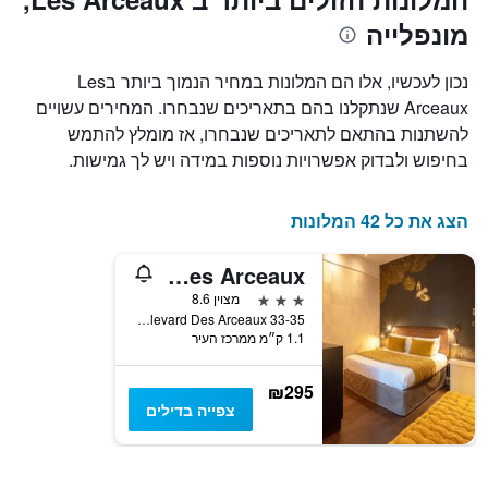
כולל
מונפלייה
1
ציר
X
נכון לעכשיו, אלו הם המלונות במחיר הנמוך ביותר בLes
המציגים
Arceaux שנתקלנו בהם בתאריכים שנבחרו. המחירים עשויים
את
להשתנות בהתאם לתאריכים שנבחרו, אז מומלץ להתמש
ימי
השבוע.
בחיפוש ולבדוק אפשרויות נוספות במידה ויש לך גמישות.
התרשים
כולל
1
הצג את כל 42 המלונות
ציר
Y
Hotel des Arceaux
המציג
את
3 כוכבים
מצוין 8.6
מחיר
33-35 Boulevard Des Arceaux, מונפלייה, מחוז ארו, צרפת
1.1 ק״מ ממרכז העיר
הממוצע
של
חדר
₪295
צפייה בדילים