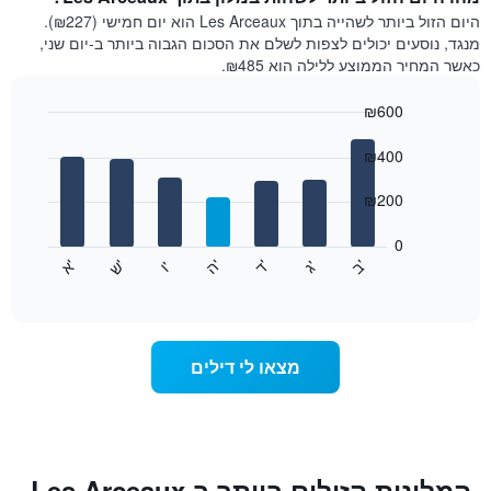
היום הזול ביותר לשהייה בתוך Les Arceaux הוא יום חמישי (₪227).
מנגד, נוסעים יכולים לצפות לשלם את הסכום הגבוה ביותר ב-יום שני,
כאשר המחיר הממוצע ללילה הוא ₪485.
₪600
Bar
Chart
graphic.
chart
₪400
with
7
₪200
bars.
0
התרשים
'
'
'
'
'
'
ש
'
א
ה
ד
ב
ג
ו
הבא
End
of
מציג
interactive
את
chart
מחיר
הממוצע
מצאו לי דילים
של
חדר
לכל
יום
בשבוע
התרשים
המלונות הזולים ביותר ב Les Arceaux,