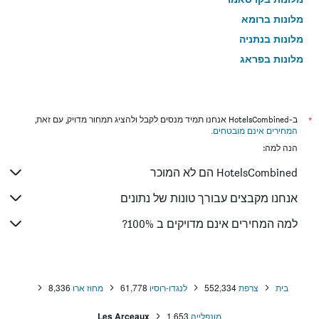
מלונות ברומא
מלונות בנתניה
מלונות בפראג
מלונות בטבריה
מלונות בטוקיו
מלונות בניו יורק
*
ב-HotelsCombined אנחנו תמיד מנסים לקבל ולהציג תמחור מדויק, עם זאת,
המחירים אינם מובטחים
.
מלונות בבנגקוק
הנה למה:
מלונות בלונדון
HotelsCombined הם לא המוכר
מלונות בבוקרשט
מלונות בפאפוס
אנחנו מקבצים עבורך טונות של נתונים
מלונות בלימסול
למה המחירים אינם מדויקים ב 100%?
מלונות בפאטונג
מלונות בפריז
מלונות בוינה
בית
צרפת
552,334
לנגדו-רוסיו
61,778
מחוז ארו
8,336
מלונות בטביליסי
מונפלייה
1,653
Les Arceaux
מלונות באיה נאפה