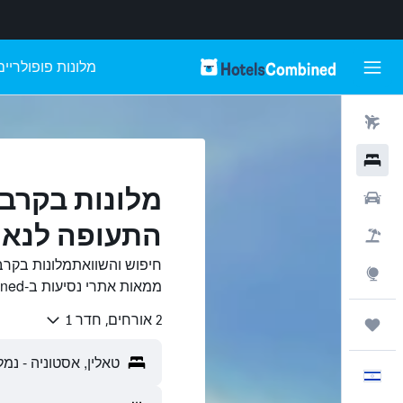
מלונות פופולריים
טיסות
מלונות
מלונות בקרב
רכבים
התעופה לנארט
חבילות
חיפוש והשוואתמלונות בקרב
Explore
ממאות אתרי נסיעות ב-HotelsCombined.
2 אורחים, חדר 1
טיולים ונסיעות
עִבְרִית