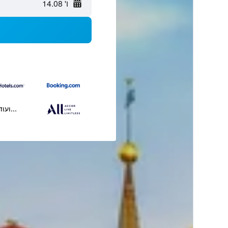
ו' 14.08
...ועוד