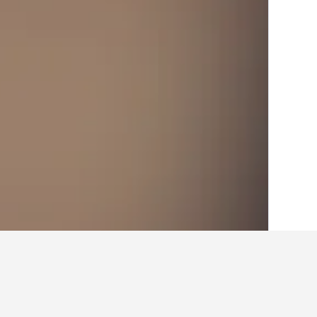
בית
צרפת
552,112
ברטאני
39,307
לה