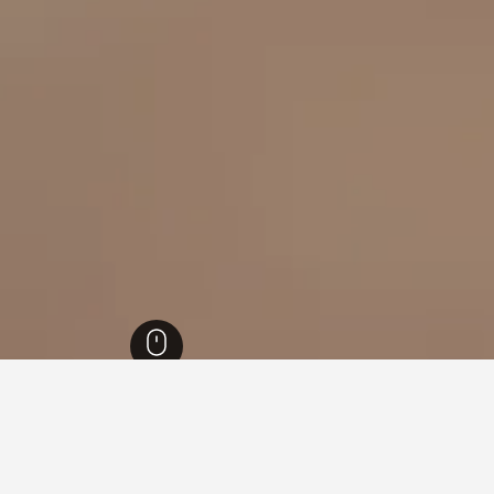
 ויוויה סור-מר
31