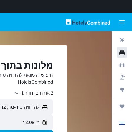
טיסות
מלונות
מלונות בתוך ל
רכבים
חיפוש והשוואת לה ויוויה סו
חבילות
HotelsCombined.
Explore
2 אורחים, חדר 1
טיולים ונסיעות
ה' 13.08
עִבְרִית