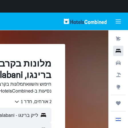
טיסות
מלונות
מלונות בקרבת
רכבים
ברינגו, Salabani
חבילות
חיפוש והשוואתמלונות בקרב
Explore
נסיעות ב-HotelsCombined.
2 אורחים, חדר 1
טיולים ונסיעות
עִבְרִית