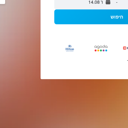
-
ו' 14.08
חיפוש