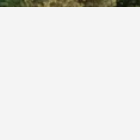
ותר שמצאנו במלונות בקרבת Kiev City Centre. במידה ויש לך גמישות בתאריכים, מומלץ לשנות את התאריכים