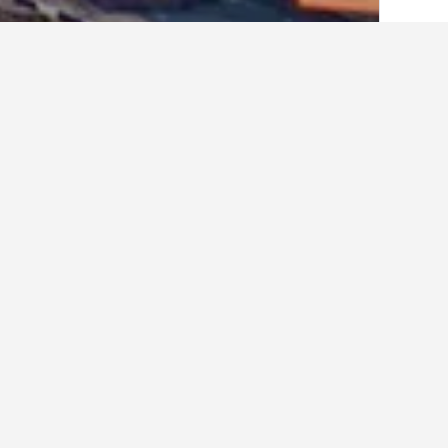
בית
אוקראינה
19,837
קייב
3,083
ntre
המלונות הזולים ביותר ליד Centre
שנבחרו ולהשוות מחירים.
הצג את כל 417 המלונות
ine
4 כוכבים
Alley, 4
0.6 ק״מ ממרכז העיר