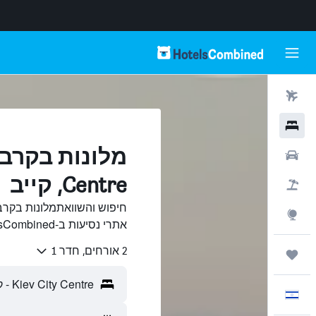
טיסות
מלונות
רכבים
Centre, קייב
חבילות
Explore
אתרי נסיעות ב-HotelsCombined.
2 אורחים, חדר 1
טיולים ונסיעות
עִבְרִית