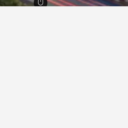
Kiev City Ce
Kiev City , קייב
נכון לעכשיו, אלו הם המחירים הנמוכים בי
Hotel Ukra
מצוין 8.9
Heroyiv Nebesnoyi Sotni , קייב, אוקראינה