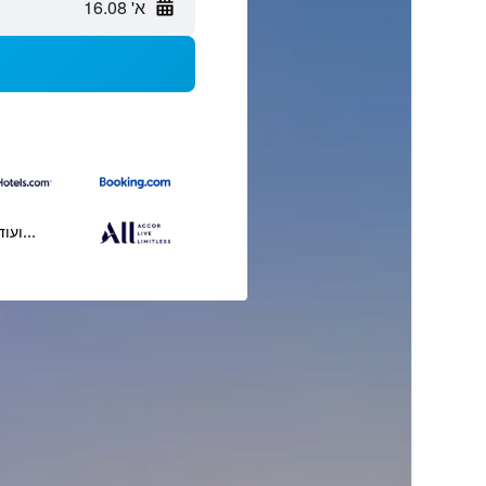
א' 16.08
...ועוד