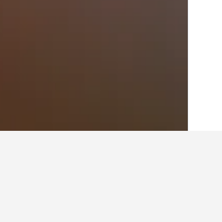
בית
אוסטרליה
108,581
נורת'רן טריטורי
14
המלונות הזולים ביותר ליד untry Club