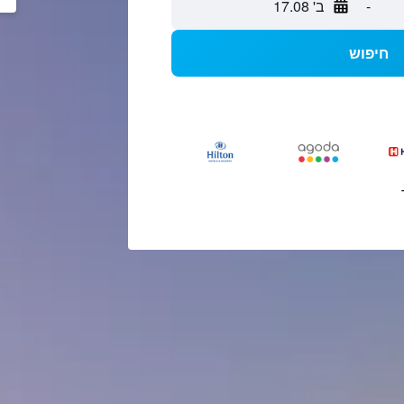
-
ב' 17.08
חיפוש