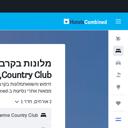
טיסות
מלונות
רכבים
Country Club, קתרין
חבילות
Explore
ממאות אתרי נסיעות ב-HotelsCombined.
2 אורחים, חדר 1
טיולים ונסיעות
עִבְרִית