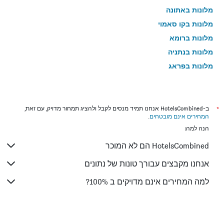
מלונות באתונה
מלונות בקו סאמוי
מלונות ברומא
מלונות בנתניה
מלונות בפראג
מלונות בטבריה
מלונות בטוקיו
מלונות בניו יורק
*
ב-HotelsCombined אנחנו תמיד מנסים לקבל ולהציג תמחור מדויק, עם זאת,
המחירים אינם מובטחים
.
מלונות בבנגקוק
הנה למה:
מלונות בלונדון
HotelsCombined הם לא המוכר
מלונות בבוקרשט
מלונות בפאפוס
אנחנו מקבצים עבורך טונות של נתונים
מלונות בלימסול
למה המחירים אינם מדויקים ב 100%?
מלונות בפאטונג
מלונות בפריז
מלונות בוינה