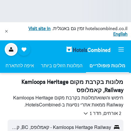
hotelscombined.co.il
זמין גם באנגלית.
Visit site in
English
מלונות פופולריים
המלונות הזולים ביותר
איפה להתארח
מלונות בקרבת מקום Kamloops Heritage
Railway, קאמלופס
חיפוש והשוואתמלונות בקרבת מקום Kamloops Heritage
Railway ממאות אתרי נסיעות ב-HotelsCombined.
2 אורחים, חדר 1
Kamloops Heritage Railway - קאמלופס, BC, קנדה