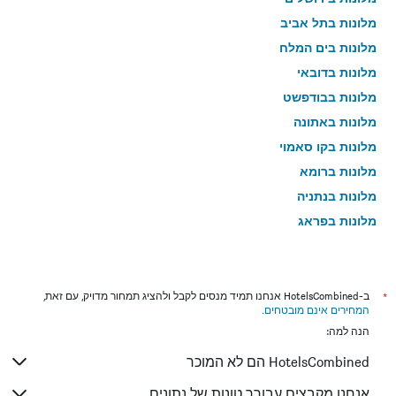
מלונות בתל אביב
מלונות בים המלח
מלונות בדובאי
מלונות בבודפשט
מלונות באתונה
מלונות בקו סאמוי
מלונות ברומא
מלונות בנתניה
מלונות בפראג
מלונות בטבריה
מלונות בטוקיו
מלונות בניו יורק
*
ב-HotelsCombined אנחנו תמיד מנסים לקבל ולהציג תמחור מדויק, עם זאת,
המחירים אינם מובטחים
.
מלונות בבנגקוק
הנה למה:
מלונות בלונדון
HotelsCombined הם לא המוכר
מלונות בבוקרשט
מלונות בפאפוס
אנחנו מקבצים עבורך טונות של נתונים