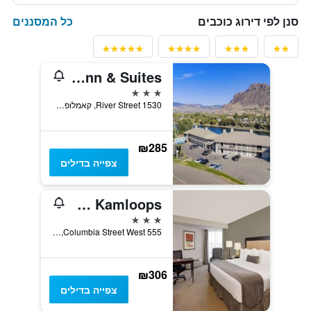
כל המסננים
סנן לפי דירוג כוכבים
Riverland Inn & Suites
3 כוכבים
1530 River Street, קאמלופס, BC, קנדה
₪285
צפייה בדילים
Ramada by Wyndham Kamloops
3 כוכבים
555 Columbia Street West, קאמלופס, BC, קנדה
₪306
צפייה בדילים