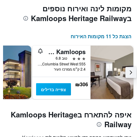
מקומות לינה ואירוח נוספים
בKamloops Heritage Railway
הצגת כל 11 מקומות האירוח
Ramada by Wyndham Kamloops
3 כוכבים
טוב 6.8
555 Columbia Street West, קאמלופס, BC, קנדה
2.4 ק״מ ממרכז העיר
₪306
צפייה בדילים
איפה להתארח בKamloops Heritage
Railway