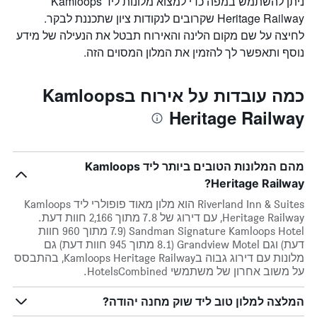
ניתן להשתמש במפה כדי למצוא מלונות ליד Kamloops
Heritage Railway שקרובים לנקודות ציון שתכננת לבקר.
לחיצה על שם מקום הלינה והאירוח תבטל את הנעילה של מידע
נוסף ותאפשר לך להזמין את המלון המסוים הזה.
כמה עובדות על אירוח בKamloops
Heritage Railway
מהם המלונות הטובים ביותר ליד Kamloops
Heritage Railway?
Riverland Inn & Suites הוא מלון מאוד פופולרי ליד Kamloops
Heritage Railway, עם דירוג של 7.8 מתוך 2,166 חוות דעת.
Sandman Signature Kamloops Hotel (7.9 מתוך 960 חוות
דעת) וגם Grandview Motel (8.1 מתוך 945 חוות דעת) גם
מלונות עם דירוג גבוה בKamloops Heritage Railway, בהתבסס
על משוב אחרון של משתמשי HotelsCombined.
המלצה למלון טוב ליד שוק מחנה יהודה?