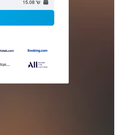
ש' 15.08
...ועוד