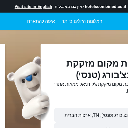
hotelscombined.co.il
זמין גם באנגלית.
Visit site in English
המלונות הזולים ביותר
איפה להתארח
ת מקום מזקקת
צ'בורג (טנסי)
ת מקום מזקקת ג'ק דניאל ממאות אתרי