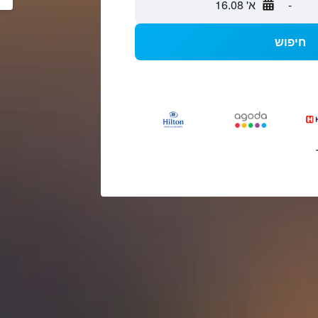
-
א' 16.08
חיפוש