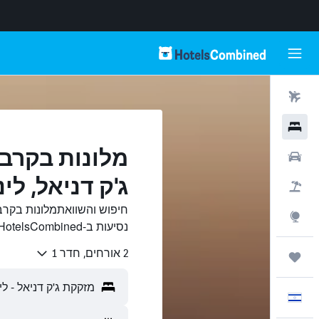
טיסות
מלונות
מלונות בקרב
רכבים
ג'ק דניאל, לינ
חבילות
חיפוש והשוואתמלונות בקרב
Explore
נסיעות ב-HotelsCombined.
2 אורחים, חדר 1
טיולים ונסיעות
עִבְרִית