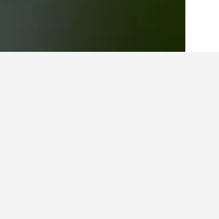
בית
ארצות הברית
1,006,985
טנסי
33,620
המלונות הזולים בי
לנוסעים בתקציב מוגבל, אלו הם המלו
לתאריכים שנבחרו, דירוג הכוכבים של ה
הצג את כל 6 המלונות