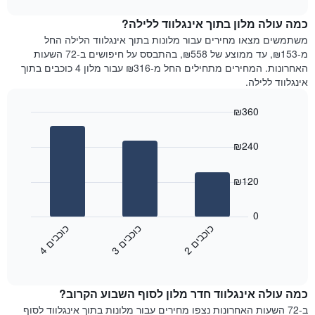
1
את
chart
ציר
מחיר
כמה עולה מלון בתוך אינגלווד ללילה?
Y
הממוצע
משתמשים מצאו מחירים עבור מלונות בתוך אינגלווד הלילה החל
המציגים
של
מ-₪153, עד ממוצע של ₪558, בהתבסס על חיפושים ב-72 השעות
את
חדר
האחרונות. המחירים מתחילים החל מ-₪316 עבור מלון 4 כוכבים בתוך
המחיר
לכל
אינגלווד ללילה.
הממוצע
יום
של
בשבוע
חדר
₪360
התרשים
Bar
כולל
Chart
graphic.
chart
1
₪240
with
ציר
3
X
bars.
₪120
המציגים
את
התרשים
ימי
הבא
0
השבוע.
מציג
כ
ם
כ
ם
כ
ם
התרשים
את
2
ו
כ
ב
י
3
ו
כ
ב
י
4
ו
כ
ב
י
כולל
End
מחיר
1
of
הממוצע
interactive
ציר
של
chart
Y
כמה עולה אינגלווד חדר מלון לסוף השבוע הקרוב?
חדר
המציג
הלילה
ב-72 השעות האחרונות נצפו מחירים עבור מלונות בתוך אינגלווד לסוף