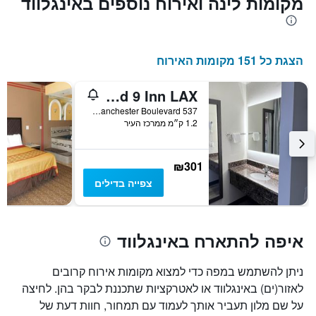
מקומות לינה ואירוח נוספים באינגלווד
הצגת כל 151 מקומות האירוח
Cloud 9 Inn LAX
537 West Manchester Boulevard, אינגלווד, CA, ארצות הברית
1.2 ק״מ ממרכז העיר
₪301
צפייה בדילים
איפה להתארח באינגלווד
ניתן להשתמש במפה כדי למצוא מקומות אירוח קרובים
לאזור(ים) באינגלווד או לאטרקציות שתכננת לבקר בהן. לחיצה
על שם מלון תעביר אותך לעמוד עם תמחור, חוות דעת של