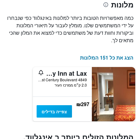
מלונות
הממוצע
המציגים
של
את
חדר
מספר
כמה מאפשרויות הטובות ביותר למלונות באינגלווד כפי שנבחרו
הימים
במהלך
על ידי המשתמשים שלנו. מומלץ לעבור על תיאורי המלונות
סוף
שנותרו
וביקורות וחוות דעת של משתמשים כדי למצוא את המלון שהכי
עד
השבוע
זה
למועד
מתאים לך.
השהות
שנמצא
בימים
התרשים
כולל
האחרונים
הצג את כל 151 המלונות
1
ציר
Century Inn at Lax
Y
המציג
4849 West Century Boulevard, אינגלווד, CA, ארצות הברית
2.0 ק״מ ממרכז העיר
את
מחיר
הממוצע
של
₪297
חדר
צפייה בדילים
המלונות הזולים ביותר ב אינגלווד,