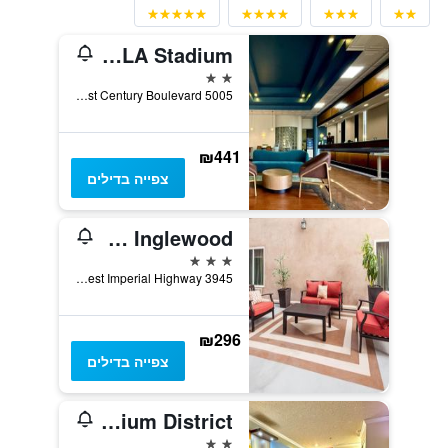
Best Western Plus Suites Hotel - LAX Airport LA Stadium
2 כוכבים
5005 West Century Boulevard, אינגלווד, CA, ארצות הברית
₪441
צפייה בדילים
La Quinta Inn & Suites by Wyndham Inglewood
3 כוכבים
3945 West Imperial Highway, אינגלווד, CA, ארצות הברית
₪296
צפייה בדילים
Quality Inn & Suites Los Angeles Airport - Stadium District
2 כוכבים