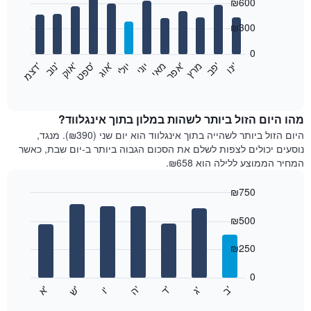
₪600
graphic.
chart
with
12
₪300
bars.
0
התרשים
'
'
מרץ
'
מאי
יוני
יולי
'
'
'
'
'
י
נ
ו
פ
ב​​​​​​​
א
פ
ר
א
ו
ג
ס
פ
ט
א
ו
ק
נ
ו
ב
ד
צ
מ
הבא
End
of
מציג
interactive
את
chart
מחיר
מהו היום הזול ביותר לשהות במלון בתוך אינגלווד?
הממוצע
היום הזול ביותר לשהייה בתוך אינגלווד הוא יום שני (₪390). מנגד,
של
נוסעים יכולים לצפות לשלם את הסכום הגבוה ביותר ב-יום שבת, כאשר
חדר
המחיר הממוצע ללילה הוא ₪658.
בכל
חודש
₪750
התרשים
Bar
כולל
Chart
graphic.
chart
₪500
1
with
ציר
7
₪250
X
bars.
המציגים
חודשים.
0
התרשים
התרשים
'
'
'
'
'
'
ש
'
א
ה
ד
ב
ג
ו
הבא
End
כולל
of
מציג
interactive