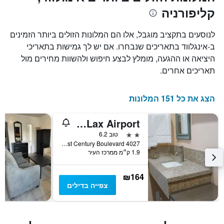
קליפורניה
לנוסעים בתקציב מוגבל, אלו הם המלונות הזולים ביותר הזמינים
ב-אינגלווד בתאריכים שנבחרו. אם יש לך גמישות בתאריכי
היציאה או ההגעה, מומלץ לבצע חיפוש ולהשוות מחירים מול
תאריכים אחרים.
הצג את כל 151 המלונות
Holly Crest Hotel - Los Angeles, Lax Airport
2 כוכבים
טוב 6.2
4027 West Century Boulevard, אינגלווד, CA, ארצות הברית
1.9 ק״מ ממרכז העיר
₪164
צפייה בדילים