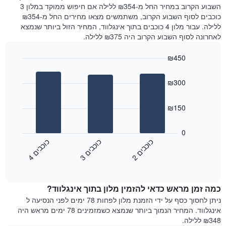
את
שנמצא
השבוע הקרוב במחיר החל מ-₪354 ללילה אם חיפוש ממוקד במלון 3
מחיר
היום
כוכבים לסוף השבוע הקרוב, משתמשים מצאו מחירים החל מ-₪354
הממוצע
בימים
ללילה. עבור מלון 4 כוכבים בתוך אינגלווד, המחיר הזול ביותר שנמצא
של
האחרונים
לאחרונה לסוף השבוע הקרוב היה ₪375 ללילה.
חדר
השלושה,
מקובץ
₪450
לפי
Bar
Chart
דירוג
graphic.
chart
הכוכבים
₪300
with
התרשים
3
מציג
bars.
₪150
1
ציר
התרשים
X
הבא
0
המציג
מציג
כ
ם
כ
ם
כ
ם
קטגוריות
את
2
ו
כ
ב
י
3
ו
כ
ב
י
4
ו
כ
ב
י
מלונות
End
המחיר
of
לפי
הממוצע
interactive
מדרגות
לחדר
chart
כוכבים.
כמה זמן מראש כדאי להזמין מלון בתוך אינגלווד?
ללילה
התרשים
הנוכחי,
ניתן לחסוך כסף על ידי הזמנת מלון לפחות 78 ימים לפני הנסיעה ל
כולל
כפי
אינגלווד. המחיר הנמוך ביותר שנמצא כשמזמינים 78 ימים מראש היה
1
שנמצא
₪348 ללילה.
ציר