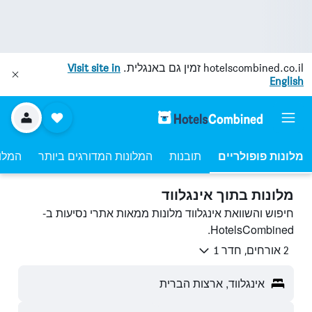
hotelscombined.co.il
זמין גם באנגלית.
Visit site in
English
מלונות פופולריים
תובנות
המלונות המדורגים ביותר
המלונ
מלונות בתוך אינגלווד
חיפוש והשוואת אינגלווד מלונות ממאות אתרי נסיעות ב-
HotelsCombined.
2 אורחים, חדר 1
אינגלווד, ארצות הברית